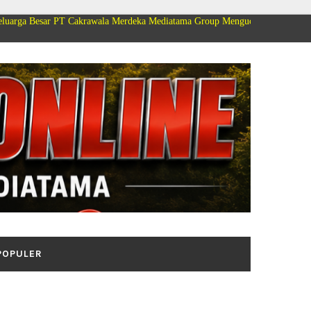
Cakrawala Merdeka Mediatama Group Mengucapkan Selamat Dirgahayu Kemerd
POPULER