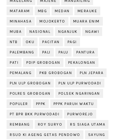
MAGELANG
MAJENE
MANDAILING
MATARAM
MBG
MEDAN
MERAUKE
MINAHASA
MOJOKERTO
MUARA ENIM
MUBA
NASIONAL
NGANJUK
NGAWI
NTB
OKU
PACITAN
PAGI
PALEMBANG
PALI
PALU
PANTURA
PATI
PDIP GROBOGAN
PEKALONGAN
PEMALANG
PKB GROBOGAN
PLN JEPARA
PLN ULP GROBOGAN
PLN ULP PURWODADI
POLRES GROBOGAN
POLSEK NGARINGAN
POPULER
PPPK
PPPK PARUH WAKTU
PT BPR BKK PURWODADI
PURWOREJO
REMBANG
ROY SURYO
RS SIAGA UTAMA
RSUD KI AGENG GETAS PENDOWO
SAYUNG