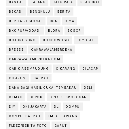
BANTUL
BATANG
BATU RAJA
BEACUKAI
BEKASI
BENGKULU
BERITA
BERITA REGIONAL
BGN
BIMA
BKK PURWODADI
BLORA
BOGOR
BOJONEGORO
BONDOWOSO
BOYOLALI
BREBES
CAKRAWALAMERDEKA
CAKRAWALAMERDEKA.COM
CARIK ASEMRUDUNG
CIKARANG
CILACAP
CITARUM
DAERAH
DANA BAGI HASIL CUKAI TEMBAKAU
DELI
DEMAK
DEPOK
DINKES GROBOGAN
DIY
DKI JAKARTA
DL
DOMPU
DOMPU. DAERAH
EMPAT LAWANG
FLEZZ/BERITA FOTO
GARUT