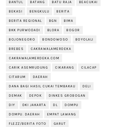
BANTUL
BATANG
BATU RAJA
BEACUKAI
BEKASI
BENGKULU
BERITA
BERITA REGIONAL
BGN
BIMA
BKK PURWODADI
BLORA
BOGOR
BOJONEGORO
BONDOWOSO
BOYOLALI
BREBES
CAKRAWALAMERDEKA
CAKRAWALAMERDEKA.COM
CARIK ASEMRUDUNG
CIKARANG
CILACAP
CITARUM
DAERAH
DANA BAGI HASIL CUKAI TEMBAKAU
DELI
DEMAK
DEPOK
DINKES GROBOGAN
DIY
DKI JAKARTA
DL
DOMPU
DOMPU. DAERAH
EMPAT LAWANG
FLEZZ/BERITA FOTO
GARUT