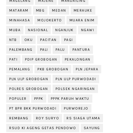
MAGELANG
MAJENE
MANDAILING
MATARAM
MBG
MEDAN
MERAUKE
MINAHASA
MOJOKERTO
MUARA ENIM
MUBA
NASIONAL
NGANJUK
NGAWI
NTB
OKU
PACITAN
PAGI
PALEMBANG
PALI
PALU
PANTURA
PATI
PDIP GROBOGAN
PEKALONGAN
PEMALANG
PKB GROBOGAN
PLN JEPARA
PLN ULP GROBOGAN
PLN ULP PURWODADI
POLRES GROBOGAN
POLSEK NGARINGAN
POPULER
PPPK
PPPK PARUH WAKTU
PT BPR BKK PURWODADI
PURWOREJO
REMBANG
ROY SURYO
RS SIAGA UTAMA
RSUD KI AGENG GETAS PENDOWO
SAYUNG