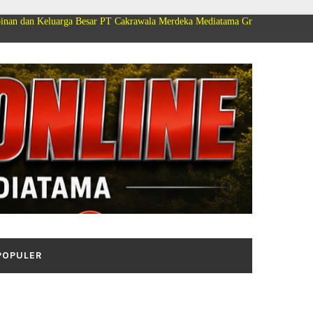
a Besar PT Cakrawala Merdeka Mediatama Group Mengucapkan Selamat Dirga
POPULER