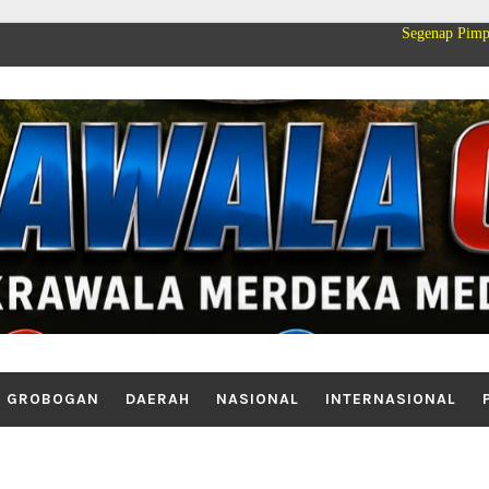
Segenap Pimpinan dan Keluarg
GROBOGAN
DAERAH
NASIONAL
INTERNASIONAL