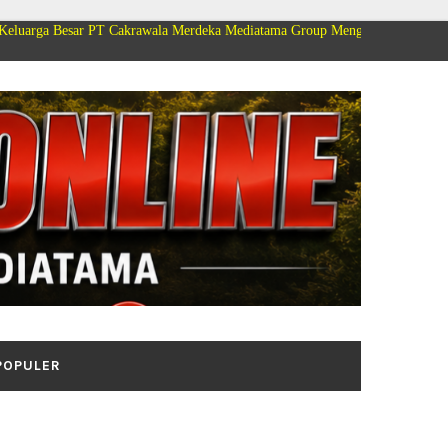
 PT Cakrawala Merdeka Mediatama Group Mengucapkan Selamat Dirgahayu Ke
POPULER