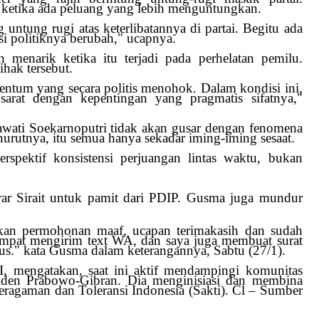
h ketika ada peluang yang lebih menguntungkan.
 untung rugi atas keterlibatannya di partai. Begitu ada
asi politiknya berubah," ucapnya.
menarik ketika itu terjadi pada perhelatan pemilu.
ihak tersebut.
mentum yang secara politis menohok. Dalam kondisi ini,
 sarat dengan kepentingan yang pragmatis sifatnya,"
ti Soekarnoputri tidak akan gusar dengan fenomena
nurutnya, itu semua hanya sekadar iming-iming sesaat.
rspektif konsistensi perjuangan lintas waktu, bukan
ar Sirait untuk pamit dari PDIP. Gusma juga mundur
ikan permohonan maaf, ucapan terimakasih dan sudah
 Sempat mengirim text WA, dan saya juga membuat surat
us." kata Gusma dalam keterangannya, Sabtu (27/1).
 mengatakan, saat ini aktif mendampingi komunitas
iden Prabowo-Gibran. Dia menginisiasi dan membina
ragaman dan Toleransi Indonesia (Sakti).
Cl – Sumber