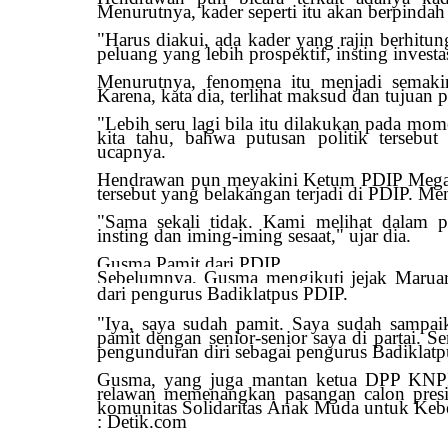
Menurutnya, kader seperti itu akan berpinda
"Harus diakui, ada kader yang rajin berhitung
peluang yang lebih prospektif, insting invest
Menurutnya, fenomena itu menjadi semakin 
Karena, kata dia, terlihat maksud dan tujuan p
"Lebih seru lagi bila itu dilakukan pada mo
kita tahu, bahwa putusan politik tersebut
ucapnya.
Hendrawan pun meyakini Ketum PDIP Megawa
tersebut yang belakangan terjadi di PDIP. Me
"Sama sekali tidak. Kami melihat dalam pe
insting dan iming-iming sesaat," ujar dia.
Gusma Pamit dari PDIP
Sebelumnya, Gusma mengikuti jejak Maruar
dari pengurus Badiklatpus PDIP.
"Iya, saya sudah pamit. Saya sudah sampa
pamit dengan senior-senior saya di partai.
pengunduran diri sebagai pengurus Badiklatp
Gusma, yang juga mantan ketua DPP KNPI,
relawan memenangkan pasangan calon pres
komunitas Solidaritas Anak Muda untuk Kebe
: Detik.com