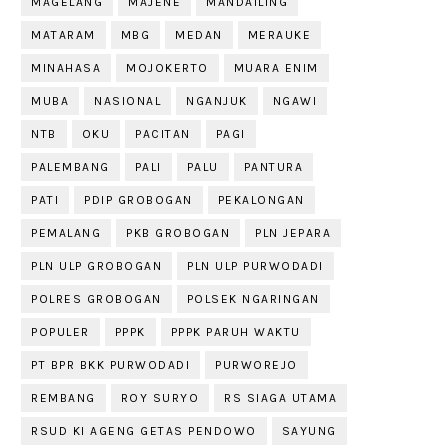
MAGELANG
MAJENE
MANDAILING
MATARAM
MBG
MEDAN
MERAUKE
MINAHASA
MOJOKERTO
MUARA ENIM
MUBA
NASIONAL
NGANJUK
NGAWI
NTB
OKU
PACITAN
PAGI
PALEMBANG
PALI
PALU
PANTURA
PATI
PDIP GROBOGAN
PEKALONGAN
PEMALANG
PKB GROBOGAN
PLN JEPARA
PLN ULP GROBOGAN
PLN ULP PURWODADI
POLRES GROBOGAN
POLSEK NGARINGAN
POPULER
PPPK
PPPK PARUH WAKTU
PT BPR BKK PURWODADI
PURWOREJO
REMBANG
ROY SURYO
RS SIAGA UTAMA
RSUD KI AGENG GETAS PENDOWO
SAYUNG