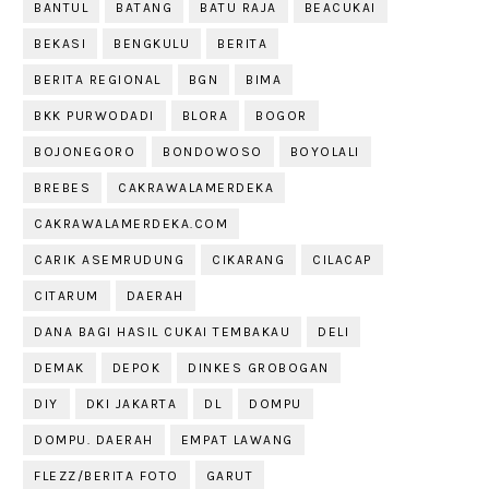
BANTUL
BATANG
BATU RAJA
BEACUKAI
BEKASI
BENGKULU
BERITA
BERITA REGIONAL
BGN
BIMA
BKK PURWODADI
BLORA
BOGOR
BOJONEGORO
BONDOWOSO
BOYOLALI
BREBES
CAKRAWALAMERDEKA
CAKRAWALAMERDEKA.COM
CARIK ASEMRUDUNG
CIKARANG
CILACAP
CITARUM
DAERAH
DANA BAGI HASIL CUKAI TEMBAKAU
DELI
DEMAK
DEPOK
DINKES GROBOGAN
DIY
DKI JAKARTA
DL
DOMPU
DOMPU. DAERAH
EMPAT LAWANG
FLEZZ/BERITA FOTO
GARUT