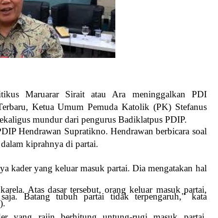
itikus Maruarar Sirait atau Ara meninggalkan PDI
. Terbaru, Ketua Umum Pemuda Katolik (PK) Stefanus
sekaligus mundur dari pengurus Badiklatpus PDIP.
or PDIP Hendrawan Supratikno. Hendrawan berbicara soal
dalam kiprahnya di partai.
 kader yang keluar masuk partai. Dia mengatakan hal
karela. Atas dasar tersebut, orang keluar masuk partai,
 saja. Batang tubuh partai tidak terpengaruh," kata
).
er yang rajin berhitung untung-rugi masuk partai.