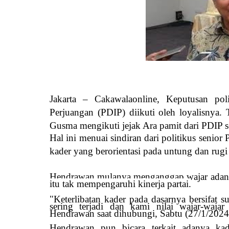
Jakarta – Cakawalaonline, Keputusan pol
Perjuangan (PDIP) diikuti oleh loyalisnya
Gusma mengikuti jejak Ara pamit dari PDIP 
Hal ini menuai sindiran dari politikus seni
kader yang berorientasi pada untung dan rugi 
Hendrawan mulanya menganggap wajar adanya
itu tak mempengaruhi kinerja partai.
"Keterlibatan kader pada dasarnya bersifat su
sering terjadi dan kami nilai wajar-wajar
Hendrawan saat dihubungi, Sabtu (27/1/2024
Hendrawan pun bicara terkait adanya kad