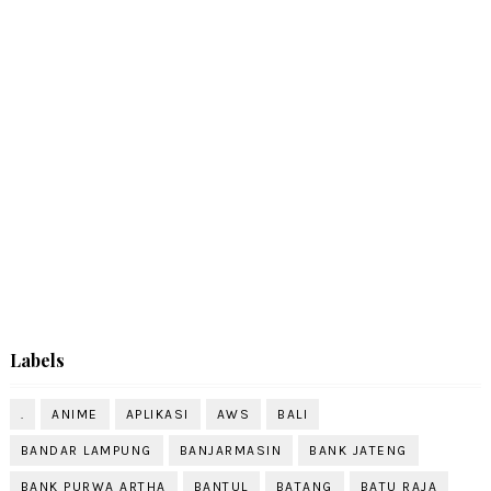
Labels
.
ANIME
APLIKASI
AWS
BALI
BANDAR LAMPUNG
BANJARMASIN
BANK JATENG
BANK PURWA ARTHA
BANTUL
BATANG
BATU RAJA