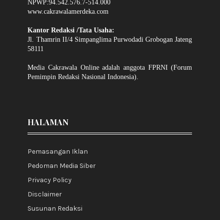
NPWP:94.542.576.7-514.000
www.cakrawalamerdeka.com
Kantor Redaksi /Tata Usaha:
Jl. Thamrin II/4 Simpanglima Purwodadi Grobogan Jateng
58111
Media Cakrawala Online adalah anggota FPRNI (Forum
Pemimpin Redaksi Nasional Indonesia).
HALAMAN
Pemasangan Iklan
Pedoman Media Siber
Privacy Policy
Disclaimer
Susunan Redaksi