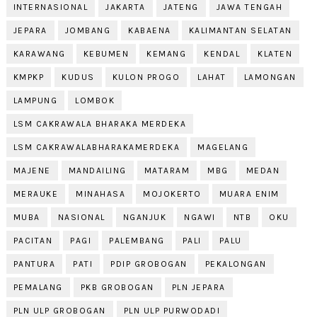
INTERNASIONAL
JAKARTA
JATENG
JAWA TENGAH
JEPARA
JOMBANG
KABAENA
KALIMANTAN SELATAN
KARAWANG
KEBUMEN
KEMANG
KENDAL
KLATEN
KMPKP
KUDUS
KULON PROGO
LAHAT
LAMONGAN
LAMPUNG
LOMBOK
LSM CAKRAWALA BHARAKA MERDEKA
LSM CAKRAWALABHARAKAMERDEKA
MAGELANG
MAJENE
MANDAILING
MATARAM
MBG
MEDAN
MERAUKE
MINAHASA
MOJOKERTO
MUARA ENIM
MUBA
NASIONAL
NGANJUK
NGAWI
NTB
OKU
PACITAN
PAGI
PALEMBANG
PALI
PALU
PANTURA
PATI
PDIP GROBOGAN
PEKALONGAN
PEMALANG
PKB GROBOGAN
PLN JEPARA
PLN ULP GROBOGAN
PLN ULP PURWODADI