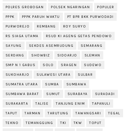
POLRES GROBOGAN
POLSEK NGARINGAN
POPULER
PPPK
PPPK PARUH WAKTU
PT BPR BKK PURWODADI
PURWOREJO
REMBANG
ROY SURYO
RS SIAGA UTAMA
RSUD KI AGENG GETAS PENDOWO
SAYUNG
SEKDES ASEMRUDUNG
SEMARANG
SERDANG
SHOWBIZ
SIDOARJO
SLEMAN
SMP N 1 GABUS
SOLO
SRAGEN
SUDEWO
SUKOHARJO
SULAWESI UTARA
SULBAR
SUMATRA UTARA
SUMBA
SUMBAWA
SUMBAWA BARAT
SUMUT
SURABAYA
SURADADI
SURAKARTA
TALISE
TANJUNG ENIM
TAPANULI
TAPUT
TARMAN
TARUTUNG
TAWANGSARI
TEGAL
TEKNO
TEMANGGUNG
TKI
TKW
TOPUT