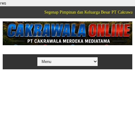
res
Segenap Pimpinan dan Keluarga Besar PT Cakrawala Merdek