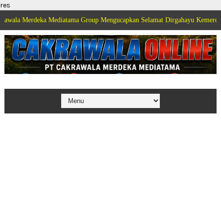
res
deka Mediatama Group Mengucapkan Selamat Dirgahayu Kemerdekaan Republi