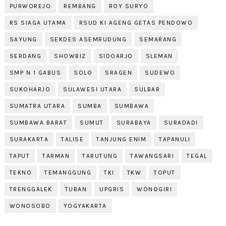
PURWOREJO
REMBANG
ROY SURYO
RS SIAGA UTAMA
RSUD KI AGENG GETAS PENDOWO
SAYUNG
SEKDES ASEMRUDUNG
SEMARANG
SERDANG
SHOWBIZ
SIDOARJO
SLEMAN
SMP N 1 GABUS
SOLO
SRAGEN
SUDEWO
SUKOHARJO
SULAWESI UTARA
SULBAR
SUMATRA UTARA
SUMBA
SUMBAWA
SUMBAWA BARAT
SUMUT
SURABAYA
SURADADI
SURAKARTA
TALISE
TANJUNG ENIM
TAPANULI
TAPUT
TARMAN
TARUTUNG
TAWANGSARI
TEGAL
TEKNO
TEMANGGUNG
TKI
TKW
TOPUT
TRENGGALEK
TUBAN
UPGRIS
WONOGIRI
WONOSOBO
YOGYAKARTA