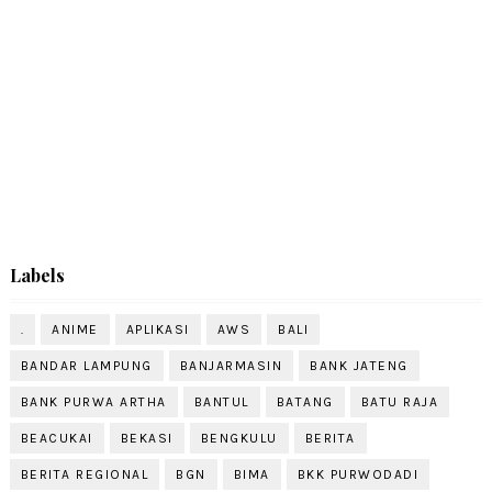
Labels
.
ANIME
APLIKASI
AWS
BALI
BANDAR LAMPUNG
BANJARMASIN
BANK JATENG
BANK PURWA ARTHA
BANTUL
BATANG
BATU RAJA
BEACUKAI
BEKASI
BENGKULU
BERITA
BERITA REGIONAL
BGN
BIMA
BKK PURWODADI