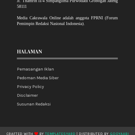
Jl. Thamrin II/4 Simpanglima Purwodadi Grobogan Jateng
58111
Media Cakrawala Online adalah anggota FPRNI (Forum
Pemimpin Redaksi Nasional Indonesia).
HALAMAN
Pemasangan Iklan
Pedoman Media Siber
Privacy Policy
Disclaimer
Susunan Redaksi
CRAFTED WITH
BY
TEMPLATESYARD
| DISTRIBUTED BY
GOOYAABI