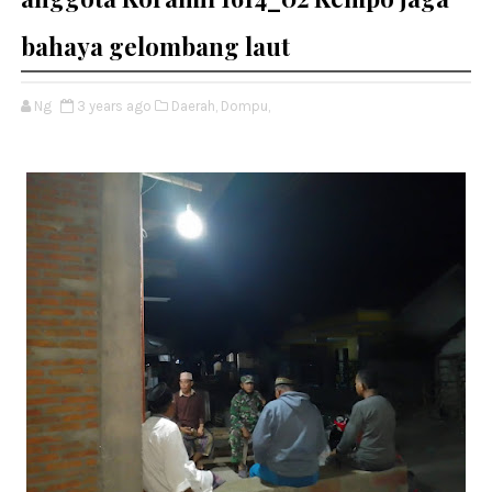
bahaya gelombang laut
Ng
3 years ago
Daerah,
Dompu,