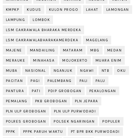
KMPKP
KUDUS
KULON PROGO
LAHAT
LAMONGAN
LAMPUNG
LOMBOK
LSM CAKRAWALA BHARAKA MERDEKA
LSM CAKRAWALABHARAKAMERDEKA
MAGELANG
MAJENE
MANDAILING
MATARAM
MBG
MEDAN
MERAUKE
MINAHASA
MOJOKERTO
MUARA ENIM
MUBA
NASIONAL
NGANJUK
NGAWI
NTB
OKU
PACITAN
PAGI
PALEMBANG
PALI
PALU
PANTURA
PATI
PDIP GROBOGAN
PEKALONGAN
PEMALANG
PKB GROBOGAN
PLN JEPARA
PLN ULP GROBOGAN
PLN ULP PURWODADI
POLRES GROBOGAN
POLSEK NGARINGAN
POPULER
PPPK
PPPK PARUH WAKTU
PT BPR BKK PURWODADI