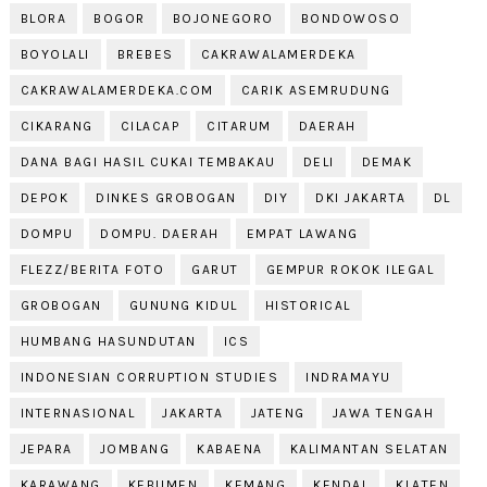
BLORA
BOGOR
BOJONEGORO
BONDOWOSO
BOYOLALI
BREBES
CAKRAWALAMERDEKA
CAKRAWALAMERDEKA.COM
CARIK ASEMRUDUNG
CIKARANG
CILACAP
CITARUM
DAERAH
DANA BAGI HASIL CUKAI TEMBAKAU
DELI
DEMAK
DEPOK
DINKES GROBOGAN
DIY
DKI JAKARTA
DL
DOMPU
DOMPU. DAERAH
EMPAT LAWANG
FLEZZ/BERITA FOTO
GARUT
GEMPUR ROKOK ILEGAL
GROBOGAN
GUNUNG KIDUL
HISTORICAL
HUMBANG HASUNDUTAN
ICS
INDONESIAN CORRUPTION STUDIES
INDRAMAYU
INTERNASIONAL
JAKARTA
JATENG
JAWA TENGAH
JEPARA
JOMBANG
KABAENA
KALIMANTAN SELATAN
KARAWANG
KEBUMEN
KEMANG
KENDAL
KLATEN