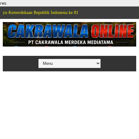
res
aan Republik Indonesia ke 81