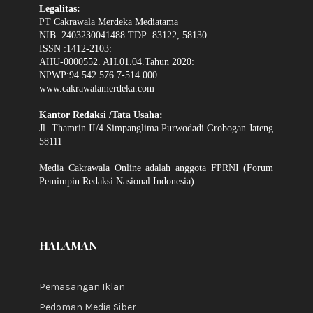
Legalitas:
PT Cakrawala Merdeka Mediatama
NIB: 2403230041488 TDP: 83122, 58130:
ISSN :1412-2103:
AHU-0000552. AH.01.04.Tahun 2020:
NPWP:94.542.576.7-514.000
www.cakrawalamerdeka.com
Kantor Redaksi /Tata Usaha:
Jl. Thamrin II/4 Simpanglima Purwodadi Grobogan Jateng
58111
Media Cakrawala Online adalah anggota FPRNI (Forum
Pemimpin Redaksi Nasional Indonesia).
HALAMAN
Pemasangan Iklan
Pedoman Media Siber