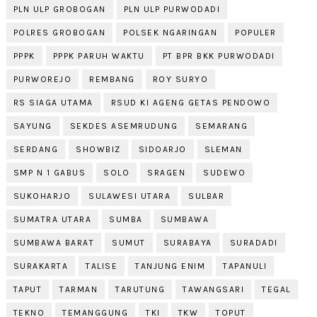
PLN ULP GROBOGAN
PLN ULP PURWODADI
POLRES GROBOGAN
POLSEK NGARINGAN
POPULER
PPPK
PPPK PARUH WAKTU
PT BPR BKK PURWODADI
PURWOREJO
REMBANG
ROY SURYO
RS SIAGA UTAMA
RSUD KI AGENG GETAS PENDOWO
SAYUNG
SEKDES ASEMRUDUNG
SEMARANG
SERDANG
SHOWBIZ
SIDOARJO
SLEMAN
SMP N 1 GABUS
SOLO
SRAGEN
SUDEWO
SUKOHARJO
SULAWESI UTARA
SULBAR
SUMATRA UTARA
SUMBA
SUMBAWA
SUMBAWA BARAT
SUMUT
SURABAYA
SURADADI
SURAKARTA
TALISE
TANJUNG ENIM
TAPANULI
TAPUT
TARMAN
TARUTUNG
TAWANGSARI
TEGAL
TEKNO
TEMANGGUNG
TKI
TKW
TOPUT