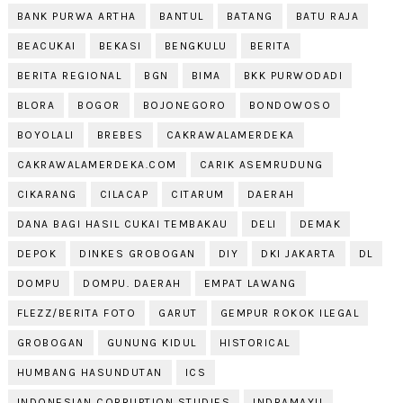
BANK PURWA ARTHA
BANTUL
BATANG
BATU RAJA
BEACUKAI
BEKASI
BENGKULU
BERITA
BERITA REGIONAL
BGN
BIMA
BKK PURWODADI
BLORA
BOGOR
BOJONEGORO
BONDOWOSO
BOYOLALI
BREBES
CAKRAWALAMERDEKA
CAKRAWALAMERDEKA.COM
CARIK ASEMRUDUNG
CIKARANG
CILACAP
CITARUM
DAERAH
DANA BAGI HASIL CUKAI TEMBAKAU
DELI
DEMAK
DEPOK
DINKES GROBOGAN
DIY
DKI JAKARTA
DL
DOMPU
DOMPU. DAERAH
EMPAT LAWANG
FLEZZ/BERITA FOTO
GARUT
GEMPUR ROKOK ILEGAL
GROBOGAN
GUNUNG KIDUL
HISTORICAL
HUMBANG HASUNDUTAN
ICS
INDONESIAN CORRUPTION STUDIES
INDRAMAYU