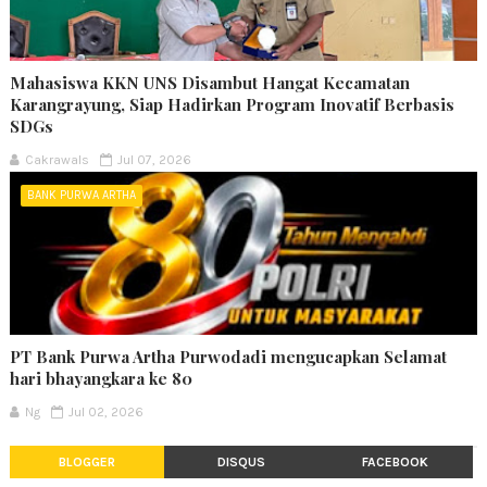
Mahasiswa KKN UNS Disambut Hangat Kecamatan
Karangrayung, Siap Hadirkan Program Inovatif Berbasis
SDGs
Cakrawals
Jul 07, 2026
BANK PURWA ARTHA
PT Bank Purwa Artha Purwodadi mengucapkan Selamat
hari bhayangkara ke 80
Ng
Jul 02, 2026
BLOGGER
DISQUS
FACEBOOK