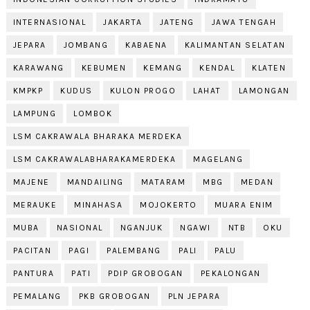
INTERNASIONAL
JAKARTA
JATENG
JAWA TENGAH
JEPARA
JOMBANG
KABAENA
KALIMANTAN SELATAN
KARAWANG
KEBUMEN
KEMANG
KENDAL
KLATEN
KMPKP
KUDUS
KULON PROGO
LAHAT
LAMONGAN
LAMPUNG
LOMBOK
LSM CAKRAWALA BHARAKA MERDEKA
LSM CAKRAWALABHARAKAMERDEKA
MAGELANG
MAJENE
MANDAILING
MATARAM
MBG
MEDAN
MERAUKE
MINAHASA
MOJOKERTO
MUARA ENIM
MUBA
NASIONAL
NGANJUK
NGAWI
NTB
OKU
PACITAN
PAGI
PALEMBANG
PALI
PALU
PANTURA
PATI
PDIP GROBOGAN
PEKALONGAN
PEMALANG
PKB GROBOGAN
PLN JEPARA