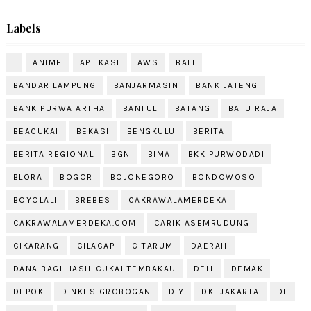
Labels
.
ANIME
APLIKASI
AWS
BALI
BANDAR LAMPUNG
BANJARMASIN
BANK JATENG
BANK PURWA ARTHA
BANTUL
BATANG
BATU RAJA
BEACUKAI
BEKASI
BENGKULU
BERITA
BERITA REGIONAL
BGN
BIMA
BKK PURWODADI
BLORA
BOGOR
BOJONEGORO
BONDOWOSO
BOYOLALI
BREBES
CAKRAWALAMERDEKA
CAKRAWALAMERDEKA.COM
CARIK ASEMRUDUNG
CIKARANG
CILACAP
CITARUM
DAERAH
DANA BAGI HASIL CUKAI TEMBAKAU
DELI
DEMAK
DEPOK
DINKES GROBOGAN
DIY
DKI JAKARTA
DL