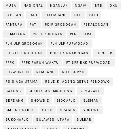
MUBA
NASIONAL
NGANJUK
NGAWI
NTB
OKU
PACITAN
PAGI
PALEMBANG
PALI
PALU
PANTURA
PATI
PDIP GROBOGAN
PEKALONGAN
PEMALANG
PKB GROBOGAN
PLN JEPARA
PLN ULP GROBOGAN
PLN ULP PURWODADI
POLRES GROBOGAN
POLSEK NGARINGAN
POPULER
PPPK
PPPK PARUH WAKTU
PT BPR BKK PURWODADI
PURWOREJO
REMBANG
ROY SURYO
RS SIAGA UTAMA
RSUD KI AGENG GETAS PENDOWO
SAYUNG
SEKDES ASEMRUDUNG
SEMARANG
SERDANG
SHOWBIZ
SIDOARJO
SLEMAN
SMP N 1 GABUS
SOLO
SRAGEN
SUDEWO
SUKOHARJO
SULAWESI UTARA
SULBAR
SUMATRA UTARA
SUMBA
SUMBAWA