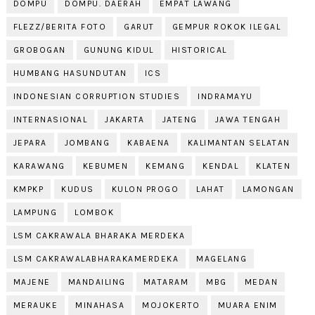
DOMPU
DOMPU. DAERAH
EMPAT LAWANG
FLEZZ/BERITA FOTO
GARUT
GEMPUR ROKOK ILEGAL
GROBOGAN
GUNUNG KIDUL
HISTORICAL
HUMBANG HASUNDUTAN
ICS
INDONESIAN CORRUPTION STUDIES
INDRAMAYU
INTERNASIONAL
JAKARTA
JATENG
JAWA TENGAH
JEPARA
JOMBANG
KABAENA
KALIMANTAN SELATAN
KARAWANG
KEBUMEN
KEMANG
KENDAL
KLATEN
KMPKP
KUDUS
KULON PROGO
LAHAT
LAMONGAN
LAMPUNG
LOMBOK
LSM CAKRAWALA BHARAKA MERDEKA
LSM CAKRAWALABHARAKAMERDEKA
MAGELANG
MAJENE
MANDAILING
MATARAM
MBG
MEDAN
MERAUKE
MINAHASA
MOJOKERTO
MUARA ENIM