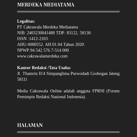
MERDEKA MEDIATAMA
Legalitas:
PT Cakrawala Merdeka Mediatama
NIB: 2403230041488 TDP: 83122, 58130:
ISSN :1412-2103:
AHU-0000552. AH.01.04.Tahun 2020:
NPWP:94.542.576.7-514.000
www.cakrawalamerdeka.com
Kantor Redaksi /Tata Usaha:
Jl. Thamrin II/4 Simpanglima Purwodadi Grobogan Jateng
58111
Media Cakrawala Online adalah anggota FPRNI (Forum
Pemimpin Redaksi Nasional Indonesia).
HALAMAN