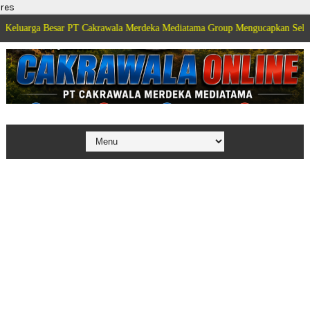
res
a Besar PT Cakrawala Merdeka Mediatama Group Mengucapkan Selamat Dirga