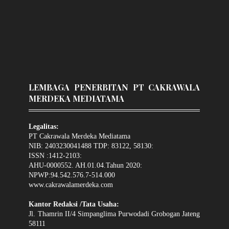
LEMBAGA PENERBITAN PT CAKRAWALA
MERDEKA MEDIATAMA
Legalitas:
PT Cakrawala Merdeka Mediatama
NIB: 2403230041488 TDP: 83122, 58130:
ISSN :1412-2103:
AHU-0000552. AH.01.04.Tahun 2020:
NPWP:94.542.576.7-514.000
www.cakrawalamerdeka.com
Kantor Redaksi /Tata Usaha:
Jl. Thamrin II/4 Simpanglima Purwodadi Grobogan Jateng
58111