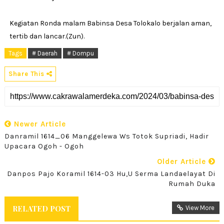
Kegiatan Ronda malam Babinsa Desa Tolokalo berjalan aman,
tertib dan lancar.(Zun).
Tags
# Daerah
# Dompu
Share This
Newer Article
Danramil 1614_06 Manggelewa Ws Totok Supriadi, Hadir
Upacara Ogoh - Ogoh
Older Article
Danpos Pajo Koramil 1614-03 Hu,u Serma Landaelayat Di
Rumah Duka
RELATED POST
View More