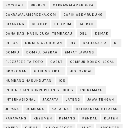
BOYOLALI
BREBES
CAKRAWALAMERDEKA
CAKRAWALAMERDEKA.COM
CARIK ASEMRUDUNG
CIKARANG
CILACAP
CITARUM
DAERAH
DANA BAGI HASIL CUKAI TEMBAKAU
DELI
DEMAK
DEPOK
DINKES GROBOGAN
DIY
DKI JAKARTA
DL
DOMPU
DOMPU. DAERAH
EMPAT LAWANG
FLEZZ/BERITA FOTO
GARUT
GEMPUR ROKOK ILEGAL
GROBOGAN
GUNUNG KIDUL
HISTORICAL
HUMBANG HASUNDUTAN
ICS
INDONESIAN CORRUPTION STUDIES
INDRAMAYU
INTERNASIONAL
JAKARTA
JATENG
JAWA TENGAH
JEPARA
JOMBANG
KABAENA
KALIMANTAN SELATAN
KARAWANG
KEBUMEN
KEMANG
KENDAL
KLATEN
KMPKP
KUDUS
KULON PROGO
LAHAT
LAMONGAN