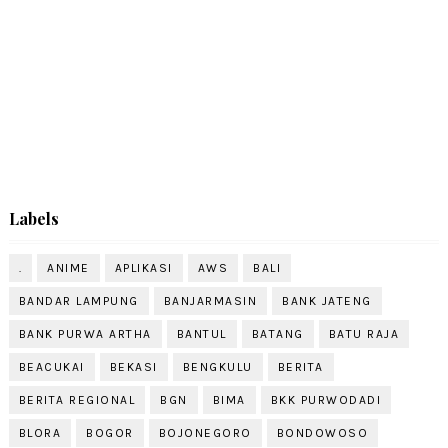
Labels
.
ANIME
APLIKASI
AWS
BALI
BANDAR LAMPUNG
BANJARMASIN
BANK JATENG
BANK PURWA ARTHA
BANTUL
BATANG
BATU RAJA
BEACUKAI
BEKASI
BENGKULU
BERITA
BERITA REGIONAL
BGN
BIMA
BKK PURWODADI
BLORA
BOGOR
BOJONEGORO
BONDOWOSO