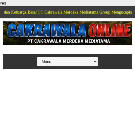
res
arga Besar PT Cakrawala Merdeka Mediatama Group Mengucapkan Selamat Di