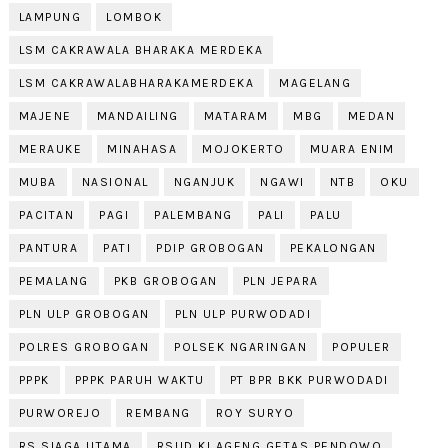
LAMPUNG
LOMBOK
LSM CAKRAWALA BHARAKA MERDEKA
LSM CAKRAWALABHARAKAMERDEKA
MAGELANG
MAJENE
MANDAILING
MATARAM
MBG
MEDAN
MERAUKE
MINAHASA
MOJOKERTO
MUARA ENIM
MUBA
NASIONAL
NGANJUK
NGAWI
NTB
OKU
PACITAN
PAGI
PALEMBANG
PALI
PALU
PANTURA
PATI
PDIP GROBOGAN
PEKALONGAN
PEMALANG
PKB GROBOGAN
PLN JEPARA
PLN ULP GROBOGAN
PLN ULP PURWODADI
POLRES GROBOGAN
POLSEK NGARINGAN
POPULER
PPPK
PPPK PARUH WAKTU
PT BPR BKK PURWODADI
PURWOREJO
REMBANG
ROY SURYO
RS SIAGA UTAMA
RSUD KI AGENG GETAS PENDOWO