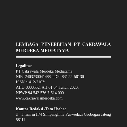
LEMBAGA PENERBITAN PT CAKRAWALA
MERDEKA MEDIATAMA
Legalitas:
PT Cakrawala Merdeka Mediatama
NIB: 2403230041488 TDP: 83122, 58130:
ISSN :1412-2103:
AHU-0000552. AH.01.04.Tahun 2020:
NPWP:94.542.576.7-514.000
www.cakrawalamerdeka.com
Kantor Redaksi /Tata Usaha:
Jl. Thamrin II/4 Simpanglima Purwodadi Grobogan Jateng
58111