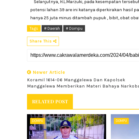
Selanjutnya, H.L.Marzuki, pada kesempatan tersebut
potensi lahan 39 are ini katanya diperkirakan hasil 
hanya 25 juta minus ditambah pupuk , bibit, obat obat
Tags
# Daerah
# Dompu
Share This
Newer Article
Koramil 1614-06 Manggelewa Dan Kapolsek
Manggelewa Memberikan Materi Bahaya Narkob
RELATED POST
DOMPU
DOMPU