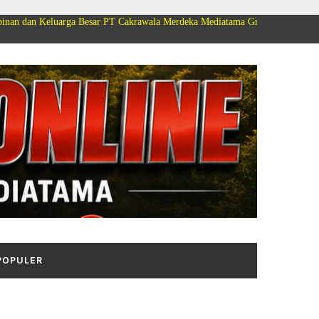
ga Besar PT Cakrawala Merdeka Mediatama Group Mengucapkan Selamat Dirg
POPULER