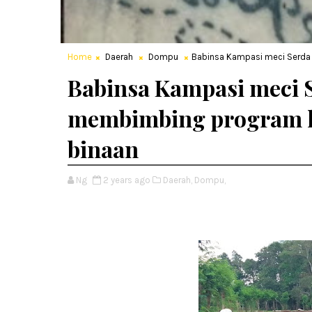
Home
Daerah
Dompu
Babinsa Kampasi meci Serda
Babinsa Kampasi meci S
membimbing program k
binaan
Ng
2 years ago
Daerah,
Dompu,