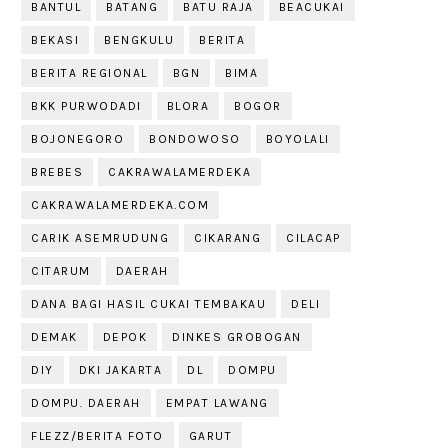
BANTUL
BATANG
BATU RAJA
BEACUKAI
BEKASI
BENGKULU
BERITA
BERITA REGIONAL
BGN
BIMA
BKK PURWODADI
BLORA
BOGOR
BOJONEGORO
BONDOWOSO
BOYOLALI
BREBES
CAKRAWALAMERDEKA
CAKRAWALAMERDEKA.COM
CARIK ASEMRUDUNG
CIKARANG
CILACAP
CITARUM
DAERAH
DANA BAGI HASIL CUKAI TEMBAKAU
DELI
DEMAK
DEPOK
DINKES GROBOGAN
DIY
DKI JAKARTA
DL
DOMPU
DOMPU. DAERAH
EMPAT LAWANG
FLEZZ/BERITA FOTO
GARUT