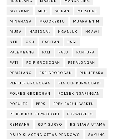
MAGELANG
MAJENE
MANDAILING
MATARAM
MBG
MEDAN
MERAUKE
MINAHASA
MOJOKERTO
MUARA ENIM
MUBA
NASIONAL
NGANJUK
NGAWI
NTB
OKU
PACITAN
PAGI
PALEMBANG
PALI
PALU
PANTURA
PATI
PDIP GROBOGAN
PEKALONGAN
PEMALANG
PKB GROBOGAN
PLN JEPARA
PLN ULP GROBOGAN
PLN ULP PURWODADI
POLRES GROBOGAN
POLSEK NGARINGAN
POPULER
PPPK
PPPK PARUH WAKTU
PT BPR BKK PURWODADI
PURWOREJO
REMBANG
ROY SURYO
RS SIAGA UTAMA
RSUD KI AGENG GETAS PENDOWO
SAYUNG