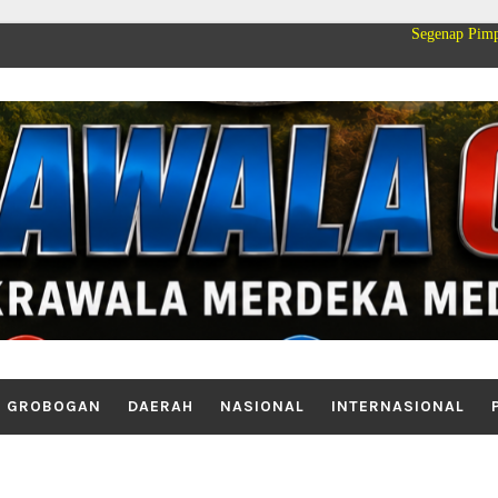
Segenap Pimpinan dan Keluar
GROBOGAN
DAERAH
NASIONAL
INTERNASIONAL