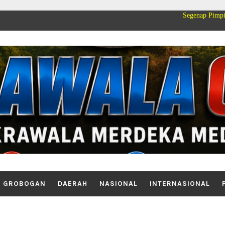
Segenap Pimpinan dan Keluarg
GROBOGAN
DAERAH
NASIONAL
INTERNASIONAL