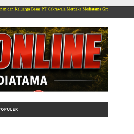
a Besar PT Cakrawala Merdeka Mediatama Group Mengucapkan Selamat Dirgah
POPULER