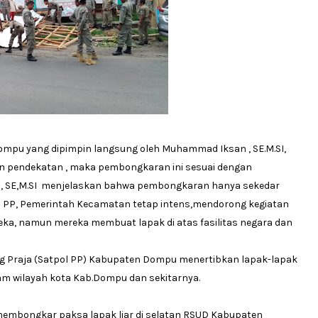
mpu yang dipimpin langsung oleh Muhammad Iksan , SE.M.SI,
an pendekatan , maka pembongkaran ini sesuai dengan
 SE,M.SI menjelaskan bahwa pembongkaran hanya sekedar
PP, Pemerintah Kecamatan tetap intens,mendorong kegiatan
a, namun mereka membuat lapak di atas fasilitas negara dan
Praja (Satpol PP) Kabupaten Dompu menertibkan lapak-lapak
lam wilayah kota Kab.Dompu dan sekitarnya.
 membongkar paksa lapak liar di selatan RSUD Kabupaten