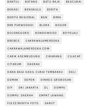
BANTUL
BATANG
BATU RAJA
BEACUKAI
BEKASI
BENGKULU
BERITA
BERITA REGIONAL
BGN
BIMA
BKK PURWODADI
BLORA
BOGOR
BOJONEGORO
BONDOWOSO
BOYOLALI
BREBES
CAKRAWALAMERDEKA
CAKRAWALAMERDEKA.COM
CARIK ASEMRUDUNG
CIKARANG
CILACAP
CITARUM
DAERAH
DANA BAGI HASIL CUKAI TEMBAKAU
DELI
DEMAK
DEPOK
DINKES GROBOGAN
DIY
DKI JAKARTA
DL
DOMPU
DOMPU. DAERAH
EMPAT LAWANG
FLEZZ/BERITA FOTO
GARUT