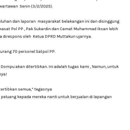
 wartawan Senin (3/2/2025).
keluhan dan laporan masyarakat belakangan ini dan disinggung
a kasat Pol PP , Pak Sukardin dan Camat Muhammad Iksan lebih
a direspons oleh Ketua DPRD Muttakun ujarnya.
urang 70 personel Satpol PP.
Dompu akan ditertibkan. Ini adalah tugas kami , Namun, untuk
ya.!
n tertibkan semua,” tegasnya
uang kepada mereka nanti untuk berjualan di lapangan