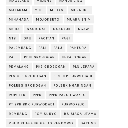
MAGELANG
MAJENE
MANDAILING
MATARAM
MBG
MEDAN
MERAUKE
MINAHASA
MOJOKERTO
MUARA ENIM
MUBA
NASIONAL
NGANJUK
NGAWI
NTB
OKU
PACITAN
PAGI
PALEMBANG
PALI
PALU
PANTURA
PATI
PDIP GROBOGAN
PEKALONGAN
PEMALANG
PKB GROBOGAN
PLN JEPARA
PLN ULP GROBOGAN
PLN ULP PURWODADI
POLRES GROBOGAN
POLSEK NGARINGAN
POPULER
PPPK
PPPK PARUH WAKTU
PT BPR BKK PURWODADI
PURWOREJO
REMBANG
ROY SURYO
RS SIAGA UTAMA
RSUD KI AGENG GETAS PENDOWO
SAYUNG