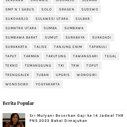
SERDANG
SHOWBIZ
SIDOARJO
SLEMAN
SMP N 1 GABUS
SOLO
SRAGEN
SUDEWO
SUKOHARJO
SULAWESI UTARA
SULBAR
SUMATRA UTARA
SUMBA
SUMBAWA
SUMBAWA BARAT
SUMUT
SURABAYA
SURADADI
SURAKARTA
TALISE
TANJUNG ENIM
TAPANULI
TAPUT
TARMAN
TARUTUNG
TAWANGSARI
TEGAL
TEKNO
TEMANGGUNG
TKI
TKW
TOPUT
TRENGGALEK
TUBAN
UPGRIS
WONOGIRI
WONOSOBO
YOGYAKARTA
Berita Popular
Sri Mulyani Bocorkan Gaji ke 14 Jadwal THR
PNS 2023 Bakal Dimajukan