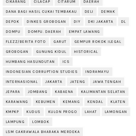
CIKARANG
CILACAP
CITARUM
DAERAH
DANA BAGI HASIL CUKAI TEMBAKAU
DELI
DEMAK
DEPOK
DINKES GROBOGAN
DIY
DKI JAKARTA
DL
DOMPU
DOMPU. DAERAH
EMPAT LAWANG
FLEZZ/BERITA FOTO
GARUT
GEMPUR ROKOK ILEGAL
GROBOGAN
GUNUNG KIDUL
HISTORICAL
HUMBANG HASUNDUTAN
ICS
INDONESIAN CORRUPTION STUDIES
INDRAMAYU
INTERNASIONAL
JAKARTA
JATENG
JAWA TENGAH
JEPARA
JOMBANG
KABAENA
KALIMANTAN SELATAN
KARAWANG
KEBUMEN
KEMANG
KENDAL
KLATEN
KMPKP
KUDUS
KULON PROGO
LAHAT
LAMONGAN
LAMPUNG
LOMBOK
LSM CAKRAWALA BHARAKA MERDEKA