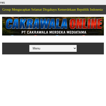
res
ngucapkan Selamat Dirgahayu Kemerdekaan Republik Indonesia ke 81