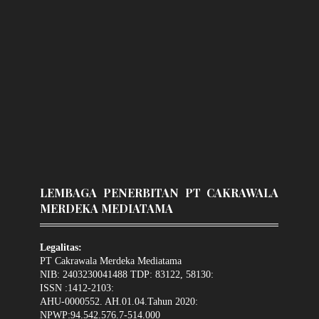
LEMBAGA PENERBITAN PT CAKRAWALA
MERDEKA MEDIATAMA
Legalitas:
PT Cakrawala Merdeka Mediatama
NIB: 2403230041488 TDP: 83122, 58130:
ISSN :1412-2103:
AHU-0000552. AH.01.04.Tahun 2020:
NPWP:94.542.576.7-514.000