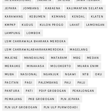
INTERNASIONAL
JAKARTA
JATENG
JAWA TENGAH
JEPARA
JOMBANG
KABAENA
KALIMANTAN SELATAN
KARAWANG
KEBUMEN
KEMANG
KENDAL
KLATEN
KMPKP
KUDUS
KULON PROGO
LAHAT
LAMONGAN
LAMPUNG
LOMBOK
LSM CAKRAWALA BHARAKA MERDEKA
LSM CAKRAWALABHARAKAMERDEKA
MAGELANG
MAJENE
MANDAILING
MATARAM
MBG
MEDAN
MERAUKE
MINAHASA
MOJOKERTO
MUARA ENIM
MUBA
NASIONAL
NGANJUK
NGAWI
NTB
OKU
PACITAN
PAGI
PALEMBANG
PALI
PALU
PANTURA
PATI
PDIP GROBOGAN
PEKALONGAN
PEMALANG
PKB GROBOGAN
PLN JEPARA
PLN ULP GROBOGAN
PLN ULP PURWODADI