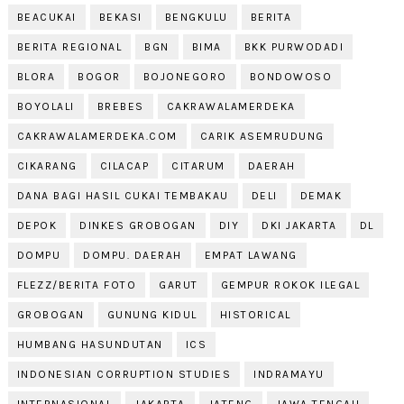
BEACUKAI
BEKASI
BENGKULU
BERITA
BERITA REGIONAL
BGN
BIMA
BKK PURWODADI
BLORA
BOGOR
BOJONEGORO
BONDOWOSO
BOYOLALI
BREBES
CAKRAWALAMERDEKA
CAKRAWALAMERDEKA.COM
CARIK ASEMRUDUNG
CIKARANG
CILACAP
CITARUM
DAERAH
DANA BAGI HASIL CUKAI TEMBAKAU
DELI
DEMAK
DEPOK
DINKES GROBOGAN
DIY
DKI JAKARTA
DL
DOMPU
DOMPU. DAERAH
EMPAT LAWANG
FLEZZ/BERITA FOTO
GARUT
GEMPUR ROKOK ILEGAL
GROBOGAN
GUNUNG KIDUL
HISTORICAL
HUMBANG HASUNDUTAN
ICS
INDONESIAN CORRUPTION STUDIES
INDRAMAYU