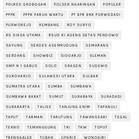
POLRES GROBOGAN
POLSEK NGARINGAN
POPULER
PPPK
PPPK PARUH WAKTU
PT BPR BKK PURWODADI
PURWOREJO
REMBANG
ROY SURYO
RS SIAGA UTAMA
RSUD KI AGENG GETAS PENDOWO
SAYUNG
SEKDES ASEMRUDUNG
SEMARANG
SERDANG
SHOWBIZ
SIDOARJO
SLEMAN
SMP N 1 GABUS
SOLO
SRAGEN
SUDEWO
SUKOHARJO
SULAWESI UTARA
SULBAR
SUMATRA UTARA
SUMBA
SUMBAWA
SUMBAWA BARAT
SUMUT
SURABAYA
SURADADI
SURAKARTA
TALISE
TANJUNG ENIM
TAPANULI
TAPUT
TARMAN
TARUTUNG
TAWANGSARI
TEGAL
TEKNO
TEMANGGUNG
TKI
TKW
TOPUT
TRENGGALEK
TUBAN
UPGRIS
WONOGIRI