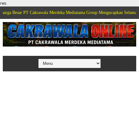
res
sar PT Cakrawala Merdeka Mediatama Group Mengucapkan Selamat Dirgahayu