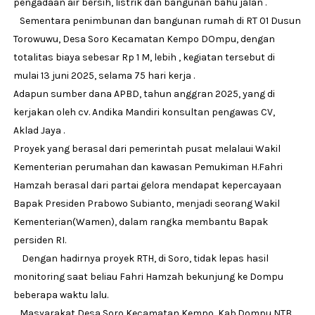
pengadaan air bersih, listrik dan bangunan bahu jalan .
Sementara penimbunan dan bangunan rumah di RT 01 Dusun
Torowuwu, Desa Soro Kecamatan Kempo DOmpu, dengan
totalitas biaya sebesar Rp 1 M, lebih , kegiatan tersebut di
mulai 13 juni 2025, selama 75 hari kerja .
Adapun sumber dana APBD, tahun anggran 2025, yang di
kerjakan oleh cv. Andika Mandiri konsultan pengawas CV,
Aklad Jaya .
Proyek yang berasal dari pemerintah pusat melalaui Wakil
Kementerian perumahan dan kawasan Pemukiman H.Fahri
Hamzah berasal dari partai gelora mendapat kepercayaan
Bapak Presiden Prabowo Subianto, menjadi seorang Wakil
Kementerian(Wamen), dalam rangka membantu Bapak
persiden RI.
Dengan hadirnya proyek RTH, di Soro, tidak lepas hasil
monitoring saat beliau Fahri Hamzah bekunjung ke Dompu
beberapa waktu lalu.
Masyarakat Desa Soro Kecamatan Kempo, Kab.Dompu NTB.