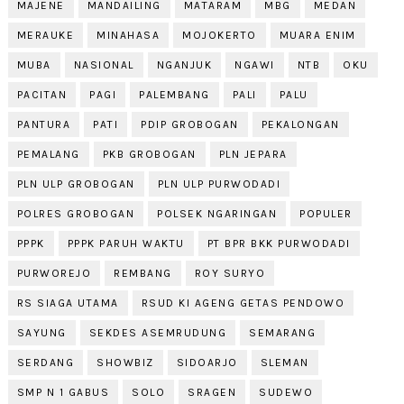
MAJENE
MANDAILING
MATARAM
MBG
MEDAN
MERAUKE
MINAHASA
MOJOKERTO
MUARA ENIM
MUBA
NASIONAL
NGANJUK
NGAWI
NTB
OKU
PACITAN
PAGI
PALEMBANG
PALI
PALU
PANTURA
PATI
PDIP GROBOGAN
PEKALONGAN
PEMALANG
PKB GROBOGAN
PLN JEPARA
PLN ULP GROBOGAN
PLN ULP PURWODADI
POLRES GROBOGAN
POLSEK NGARINGAN
POPULER
PPPK
PPPK PARUH WAKTU
PT BPR BKK PURWODADI
PURWOREJO
REMBANG
ROY SURYO
RS SIAGA UTAMA
RSUD KI AGENG GETAS PENDOWO
SAYUNG
SEKDES ASEMRUDUNG
SEMARANG
SERDANG
SHOWBIZ
SIDOARJO
SLEMAN
SMP N 1 GABUS
SOLO
SRAGEN
SUDEWO