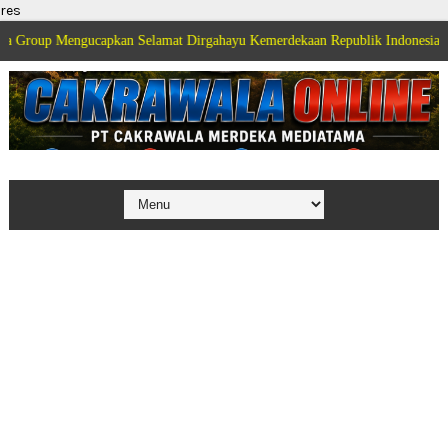
res
engucapkan Selamat Dirgahayu Kemerdekaan Republik Indonesia ke 81