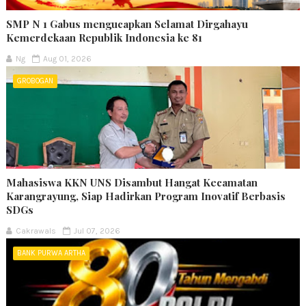
SMP N 1 Gabus mengucapkan Selamat Dirgahayu
Kemerdekaan Republik Indonesia ke 81
Ng
Aug 01, 2026
GROBOGAN
Mahasiswa KKN UNS Disambut Hangat Kecamatan
Karangrayung, Siap Hadirkan Program Inovatif Berbasis
SDGs
Cakrawals
Jul 07, 2026
BANK PURWA ARTHA