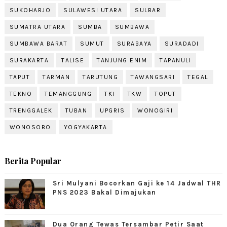
SUKOHARJO
SULAWESI UTARA
SULBAR
SUMATRA UTARA
SUMBA
SUMBAWA
SUMBAWA BARAT
SUMUT
SURABAYA
SURADADI
SURAKARTA
TALISE
TANJUNG ENIM
TAPANULI
TAPUT
TARMAN
TARUTUNG
TAWANGSARI
TEGAL
TEKNO
TEMANGGUNG
TKI
TKW
TOPUT
TRENGGALEK
TUBAN
UPGRIS
WONOGIRI
WONOSOBO
YOGYAKARTA
Berita Popular
Sri Mulyani Bocorkan Gaji ke 14 Jadwal THR
PNS 2023 Bakal Dimajukan
Dua Orang Tewas Tersambar Petir Saat