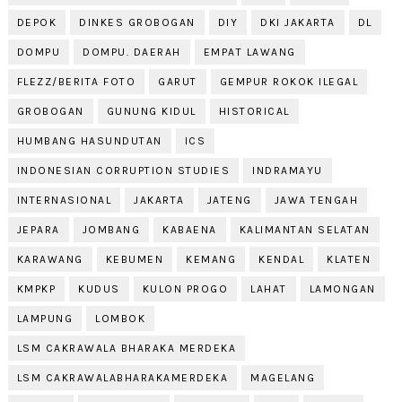
DEPOK
DINKES GROBOGAN
DIY
DKI JAKARTA
DL
DOMPU
DOMPU. DAERAH
EMPAT LAWANG
FLEZZ/BERITA FOTO
GARUT
GEMPUR ROKOK ILEGAL
GROBOGAN
GUNUNG KIDUL
HISTORICAL
HUMBANG HASUNDUTAN
ICS
INDONESIAN CORRUPTION STUDIES
INDRAMAYU
INTERNASIONAL
JAKARTA
JATENG
JAWA TENGAH
JEPARA
JOMBANG
KABAENA
KALIMANTAN SELATAN
KARAWANG
KEBUMEN
KEMANG
KENDAL
KLATEN
KMPKP
KUDUS
KULON PROGO
LAHAT
LAMONGAN
LAMPUNG
LOMBOK
LSM CAKRAWALA BHARAKA MERDEKA
LSM CAKRAWALABHARAKAMERDEKA
MAGELANG