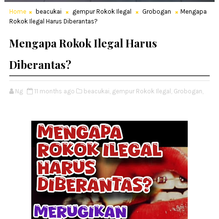
Home
beacukai
gempur Rokok Ilegal
Grobogan
Mengapa
Rokok Ilegal Harus Diberantas?
Mengapa Rokok Ilegal Harus
Diberantas?
Ng
11 months ago
beacukai,
gempur Rokok Ilegal,
Grobogan,