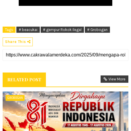
Tags
# beacukai
# gempur Rokok Ilegal
# Grobogan
Share This
RELATED POST
View More
GROBOGAN