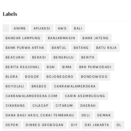
Labels
.
ANIME
APLIKASI
AWS
BALI
BANDAR LAMPUNG
BANJARMASIN
BANK JATENG
BANK PURWA ARTHA
BANTUL
BATANG
BATU RAJA
BEACUKAI
BEKASI
BENGKULU
BERITA
BERITA REGIONAL
BGN
BIMA
BKK PURWODADI
BLORA
BOGOR
BOJONEGORO
BONDOWOSO
BOYOLALI
BREBES
CAKRAWALAMERDEKA
CAKRAWALAMERDEKA.COM
CARIK ASEMRUDUNG
CIKARANG
CILACAP
CITARUM
DAERAH
DANA BAGI HASIL CUKAI TEMBAKAU
DELI
DEMAK
DEPOK
DINKES GROBOGAN
DIY
DKI JAKARTA
DL