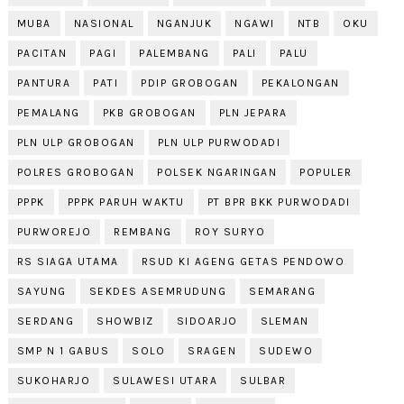
MUBA
NASIONAL
NGANJUK
NGAWI
NTB
OKU
PACITAN
PAGI
PALEMBANG
PALI
PALU
PANTURA
PATI
PDIP GROBOGAN
PEKALONGAN
PEMALANG
PKB GROBOGAN
PLN JEPARA
PLN ULP GROBOGAN
PLN ULP PURWODADI
POLRES GROBOGAN
POLSEK NGARINGAN
POPULER
PPPK
PPPK PARUH WAKTU
PT BPR BKK PURWODADI
PURWOREJO
REMBANG
ROY SURYO
RS SIAGA UTAMA
RSUD KI AGENG GETAS PENDOWO
SAYUNG
SEKDES ASEMRUDUNG
SEMARANG
SERDANG
SHOWBIZ
SIDOARJO
SLEMAN
SMP N 1 GABUS
SOLO
SRAGEN
SUDEWO
SUKOHARJO
SULAWESI UTARA
SULBAR