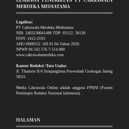
MERDEKA MEDIATAMA
Legalitas:
PT Cakrawala Merdeka Mediatama
NIB: 2403230041488 TDP: 83122, 58130:
ISSN :1412-2103:
AHU-0000552. AH.01.04.Tahun 2020:
NPWP:94.542.576.7-514.000
www.cakrawalamerdeka.com
Kantor Redaksi /Tata Usaha:
Jl. Thamrin II/4 Simpanglima Purwodadi Grobogan Jateng
58111
Media Cakrawala Online adalah anggota FPRNI (Forum
Pemimpin Redaksi Nasional Indonesia).
HALAMAN