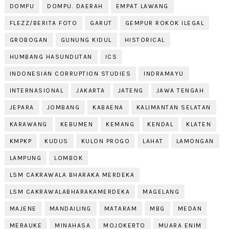
DOMPU
DOMPU. DAERAH
EMPAT LAWANG
FLEZZ/BERITA FOTO
GARUT
GEMPUR ROKOK ILEGAL
GROBOGAN
GUNUNG KIDUL
HISTORICAL
HUMBANG HASUNDUTAN
ICS
INDONESIAN CORRUPTION STUDIES
INDRAMAYU
INTERNASIONAL
JAKARTA
JATENG
JAWA TENGAH
JEPARA
JOMBANG
KABAENA
KALIMANTAN SELATAN
KARAWANG
KEBUMEN
KEMANG
KENDAL
KLATEN
KMPKP
KUDUS
KULON PROGO
LAHAT
LAMONGAN
LAMPUNG
LOMBOK
LSM CAKRAWALA BHARAKA MERDEKA
LSM CAKRAWALABHARAKAMERDEKA
MAGELANG
MAJENE
MANDAILING
MATARAM
MBG
MEDAN
MERAUKE
MINAHASA
MOJOKERTO
MUARA ENIM