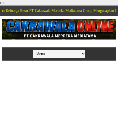
res
 Besar PT Cakrawala Merdeka Mediatama Group Mengucapkan Selamat Dirgah