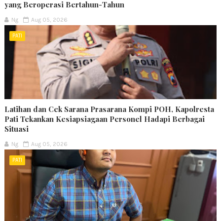
yang Beroperasi Bertahun-Tahun
Ng
Aug 05, 2026
PATI
Latihan dan Cek Sarana Prasarana Kompi POH, Kapolresta
Pati Tekankan Kesiapsiagaan Personel Hadapi Berbagai
Situasi
Ng
Aug 05, 2026
PATI