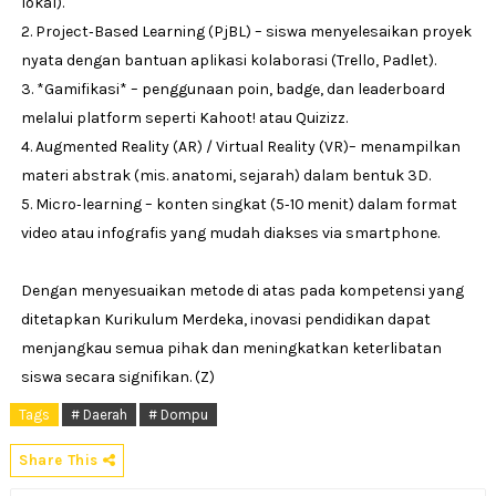
lokal).
2. Project‑Based Learning (PjBL) – siswa menyelesaikan proyek
nyata dengan bantuan aplikasi kolaborasi (Trello, Padlet).
3. *Gamifikasi* – penggunaan poin, badge, dan leaderboard
melalui platform seperti Kahoot! atau Quizizz.
4. Augmented Reality (AR) / Virtual Reality (VR)– menampilkan
materi abstrak (mis. anatomi, sejarah) dalam bentuk 3D.
5. Micro‑learning – konten singkat (5‑10 menit) dalam format
video atau infografis yang mudah diakses via smartphone.
Dengan menyesuaikan metode di atas pada kompetensi yang
ditetapkan Kurikulum Merdeka, inovasi pendidikan dapat
menjangkau semua pihak dan meningkatkan keterlibatan
siswa secara signifikan. (Z)
Tags
# Daerah
# Dompu
Share This