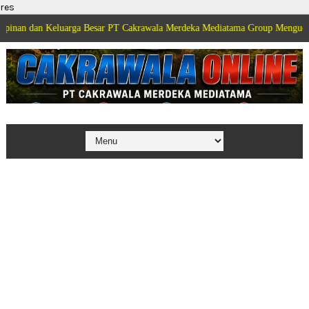
res
eluarga Besar PT Cakrawala Merdeka Mediatama Group Mengucapkan Selamat