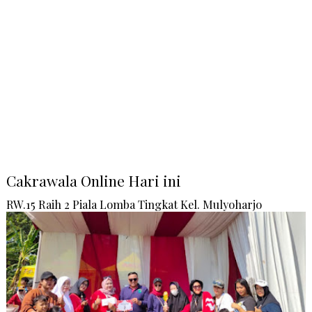
Cakrawala Online Hari ini
RW.15 Raih 2 Piala Lomba Tingkat Kel. Mulyoharjo