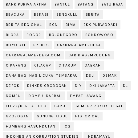
BANK PURWA ARTHA
BANTUL
BATANG
BATU RAJA
BEACUKAI
BEKASI
BENGKULU
BERITA
BERITA REGIONAL
BGN
BIMA
BKK PURWODADI
BLORA
BOGOR
BOJONEGORO
BONDOWOSO
BOYOLALI
BREBES
CAKRAWALAMERDEKA
CAKRAWALAMERDEKA.COM
CARIK ASEMRUDUNG
CIKARANG
CILACAP
CITARUM
DAERAH
DANA BAGI HASIL CUKAI TEMBAKAU
DELI
DEMAK
DEPOK
DINKES GROBOGAN
DIY
DKI JAKARTA
DL
DOMPU
DOMPU. DAERAH
EMPAT LAWANG
FLEZZ/BERITA FOTO
GARUT
GEMPUR ROKOK ILEGAL
GROBOGAN
GUNUNG KIDUL
HISTORICAL
HUMBANG HASUNDUTAN
ICS
INDONESIAN CORRUPTION STUDIES
INDRAMAYU