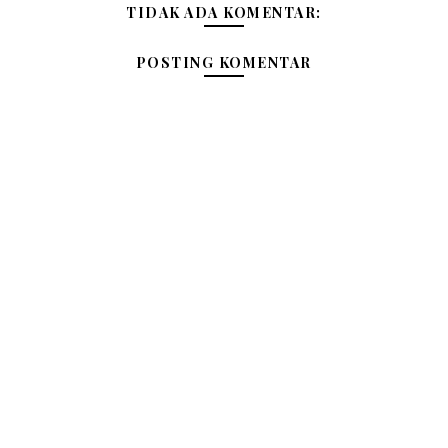
TIDAK ADA KOMENTAR:
POSTING KOMENTAR