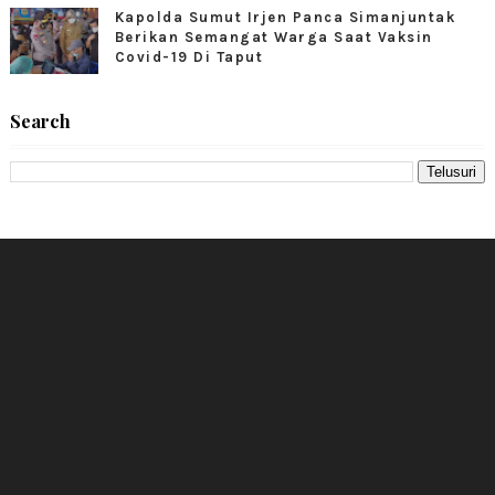
Kapolda Sumut Irjen Panca Simanjuntak
Berikan Semangat Warga Saat Vaksin
Covid-19 Di Taput
Search