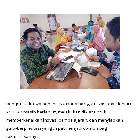
Dompu- Cakrawalaonline, Suasana hari guru Nasional dan HUT
PGRI 80 masih berlanjut, melakukan diklat untuk
memperkenalkan inovasi pembelajaran, dan menyiapkan
guru‑berprestasi yang dapat menjadi contoh bagi
rekan‑rekannya ¹.