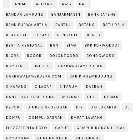
.
ANIME
APLIKASI
AWS
BALI
BANDAR LAMPUNG
BANJARMASIN
BANK JATENG
BANK PURWA ARTHA
BANTUL
BATANG
BATU RAJA
BEACUKAI
BEKASI
BENGKULU
BERITA
BERITA REGIONAL
BGN
BIMA
BKK PURWODADI
BLORA
BOGOR
BOJONEGORO
BONDOWOSO
BOYOLALI
BREBES
CAKRAWALAMERDEKA
CAKRAWALAMERDEKA.COM
CARIK ASEMRUDUNG
CIKARANG
CILACAP
CITARUM
DAERAH
DANA BAGI HASIL CUKAI TEMBAKAU
DELI
DEMAK
DEPOK
DINKES GROBOGAN
DIY
DKI JAKARTA
DL
DOMPU
DOMPU. DAERAH
EMPAT LAWANG
FLEZZ/BERITA FOTO
GARUT
GEMPUR ROKOK ILEGAL
GROBOGAN
GUNUNG KIDUL
HISTORICAL