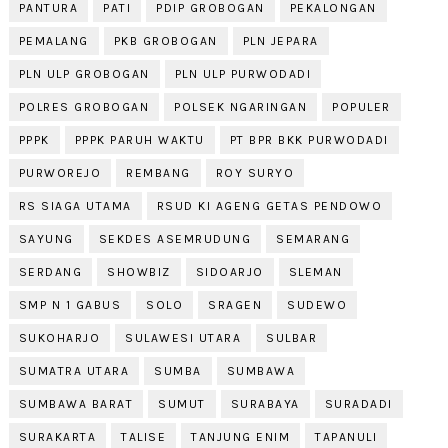
PANTURA
PATI
PDIP GROBOGAN
PEKALONGAN
PEMALANG
PKB GROBOGAN
PLN JEPARA
PLN ULP GROBOGAN
PLN ULP PURWODADI
POLRES GROBOGAN
POLSEK NGARINGAN
POPULER
PPPK
PPPK PARUH WAKTU
PT BPR BKK PURWODADI
PURWOREJO
REMBANG
ROY SURYO
RS SIAGA UTAMA
RSUD KI AGENG GETAS PENDOWO
SAYUNG
SEKDES ASEMRUDUNG
SEMARANG
SERDANG
SHOWBIZ
SIDOARJO
SLEMAN
SMP N 1 GABUS
SOLO
SRAGEN
SUDEWO
SUKOHARJO
SULAWESI UTARA
SULBAR
SUMATRA UTARA
SUMBA
SUMBAWA
SUMBAWA BARAT
SUMUT
SURABAYA
SURADADI
SURAKARTA
TALISE
TANJUNG ENIM
TAPANULI