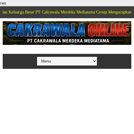
res
a Besar PT Cakrawala Merdeka Mediatama Group Mengucapkan Selamat Dirga