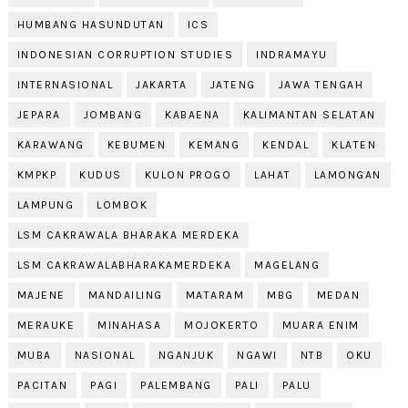
HUMBANG HASUNDUTAN
ICS
INDONESIAN CORRUPTION STUDIES
INDRAMAYU
INTERNASIONAL
JAKARTA
JATENG
JAWA TENGAH
JEPARA
JOMBANG
KABAENA
KALIMANTAN SELATAN
KARAWANG
KEBUMEN
KEMANG
KENDAL
KLATEN
KMPKP
KUDUS
KULON PROGO
LAHAT
LAMONGAN
LAMPUNG
LOMBOK
LSM CAKRAWALA BHARAKA MERDEKA
LSM CAKRAWALABHARAKAMERDEKA
MAGELANG
MAJENE
MANDAILING
MATARAM
MBG
MEDAN
MERAUKE
MINAHASA
MOJOKERTO
MUARA ENIM
MUBA
NASIONAL
NGANJUK
NGAWI
NTB
OKU
PACITAN
PAGI
PALEMBANG
PALI
PALU