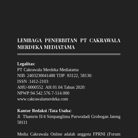
LEMBAGA PENERBITAN PT CAKRAWALA
MERDEKA MEDIATAMA
Legalitas:
PT Cakrawala Merdeka Mediatama
NIB: 2403230041488 TDP: 83122, 58130:
ISSN :1412-2103:
AHU-0000552. AH.01.04.Tahun 2020:
NPWP:94.542.576.7-514.000
www.cakrawalamerdeka.com
Kantor Redaksi /Tata Usaha:
Jl. Thamrin II/4 Simpanglima Purwodadi Grobogan Jateng
58111
Media Cakrawala Online adalah anggota FPRNI (Forum