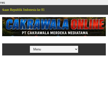
res
k Indonesia ke 81