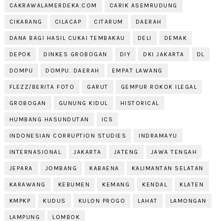
CAKRAWALAMERDEKA.COM
CARIK ASEMRUDUNG
CIKARANG
CILACAP
CITARUM
DAERAH
DANA BAGI HASIL CUKAI TEMBAKAU
DELI
DEMAK
DEPOK
DINKES GROBOGAN
DIY
DKI JAKARTA
DL
DOMPU
DOMPU. DAERAH
EMPAT LAWANG
FLEZZ/BERITA FOTO
GARUT
GEMPUR ROKOK ILEGAL
GROBOGAN
GUNUNG KIDUL
HISTORICAL
HUMBANG HASUNDUTAN
ICS
INDONESIAN CORRUPTION STUDIES
INDRAMAYU
INTERNASIONAL
JAKARTA
JATENG
JAWA TENGAH
JEPARA
JOMBANG
KABAENA
KALIMANTAN SELATAN
KARAWANG
KEBUMEN
KEMANG
KENDAL
KLATEN
KMPKP
KUDUS
KULON PROGO
LAHAT
LAMONGAN
LAMPUNG
LOMBOK