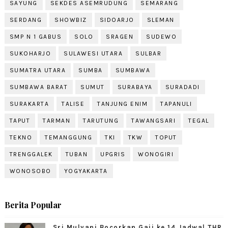
SAYUNG
SEKDES ASEMRUDUNG
SEMARANG
SERDANG
SHOWBIZ
SIDOARJO
SLEMAN
SMP N 1 GABUS
SOLO
SRAGEN
SUDEWO
SUKOHARJO
SULAWESI UTARA
SULBAR
SUMATRA UTARA
SUMBA
SUMBAWA
SUMBAWA BARAT
SUMUT
SURABAYA
SURADADI
SURAKARTA
TALISE
TANJUNG ENIM
TAPANULI
TAPUT
TARMAN
TARUTUNG
TAWANGSARI
TEGAL
TEKNO
TEMANGGUNG
TKI
TKW
TOPUT
TRENGGALEK
TUBAN
UPGRIS
WONOGIRI
WONOSOBO
YOGYAKARTA
Berita Popular
Sri Mulyani Bocorkan Gaji ke 14 Jadwal THR