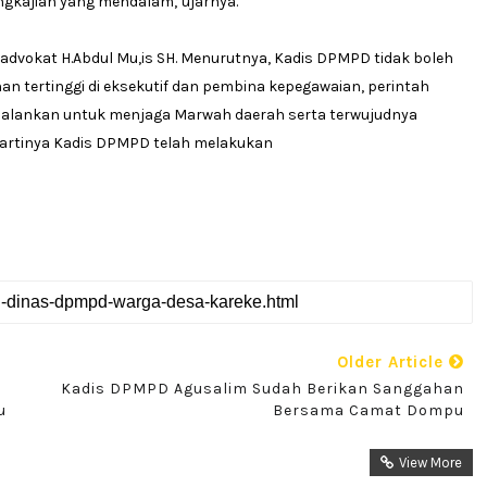
gkajian yang mendalam,"ujarnya.
advokat H.Abdul Mu,is SH. Menurutnya, Kadis DPMPD tidak boleh
n tertinggi di eksekutif dan pembina kepegawaian, perintah
ijalankan untuk menjaga Marwah daerah serta terwujudnya
n, artinya Kadis DPMPD telah melakukan
Older Article
‎Kadis DPMPD Agusalim Sudah Berikan Sanggahan
u
Bersama Camat Dompu
View More