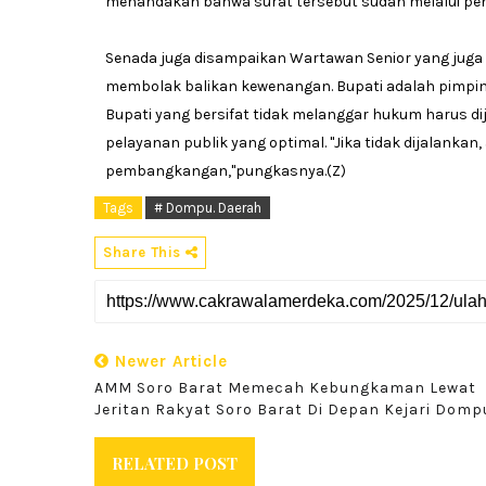
menandakan bahwa surat tersebut sudah melalui pen
Senada juga disampaikan Wartawan Senior yang juga 
membolak balikan kewenangan. Bupati adalah pimpina
Bupati yang bersifat tidak melanggar hukum harus d
pelayanan publik yang optimal. "Jika tidak dijalanka
pembangkangan,"pungkasnya.(Z)
Tags
# Dompu. Daerah
Share This
Newer Article
AMM Soro Barat Memecah Kebungkaman Lewat
Jeritan Rakyat Soro Barat Di Depan Kejari Domp
RELATED POST