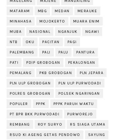
MAGELANG
MAJENE
MANDAILING
MATARAM
MBG
MEDAN
MERAUKE
MINAHASA
MOJOKERTO
MUARA ENIM
MUBA
NASIONAL
NGANJUK
NGAWI
NTB
OKU
PACITAN
PAGI
PALEMBANG
PALI
PALU
PANTURA
PATI
PDIP GROBOGAN
PEKALONGAN
PEMALANG
PKB GROBOGAN
PLN JEPARA
PLN ULP GROBOGAN
PLN ULP PURWODADI
POLRES GROBOGAN
POLSEK NGARINGAN
POPULER
PPPK
PPPK PARUH WAKTU
PT BPR BKK PURWODADI
PURWOREJO
REMBANG
ROY SURYO
RS SIAGA UTAMA
RSUD KI AGENG GETAS PENDOWO
SAYUNG