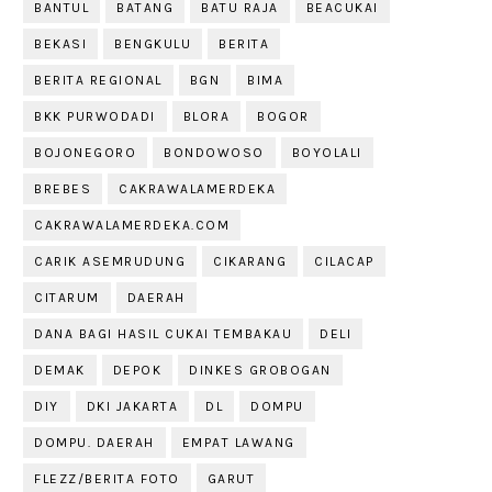
BANTUL
BATANG
BATU RAJA
BEACUKAI
BEKASI
BENGKULU
BERITA
BERITA REGIONAL
BGN
BIMA
BKK PURWODADI
BLORA
BOGOR
BOJONEGORO
BONDOWOSO
BOYOLALI
BREBES
CAKRAWALAMERDEKA
CAKRAWALAMERDEKA.COM
CARIK ASEMRUDUNG
CIKARANG
CILACAP
CITARUM
DAERAH
DANA BAGI HASIL CUKAI TEMBAKAU
DELI
DEMAK
DEPOK
DINKES GROBOGAN
DIY
DKI JAKARTA
DL
DOMPU
DOMPU. DAERAH
EMPAT LAWANG
FLEZZ/BERITA FOTO
GARUT