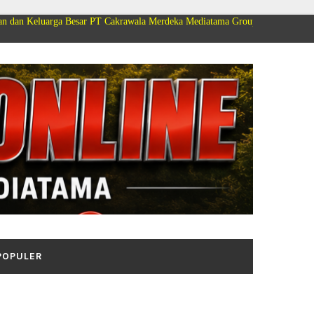
a Besar PT Cakrawala Merdeka Mediatama Group Mengucapkan Selamat Dirgah
POPULER