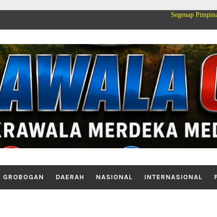
Segenap Pimpinan dan Keluarg
GROBOGAN
DAERAH
NASIONAL
INTERNASIONAL