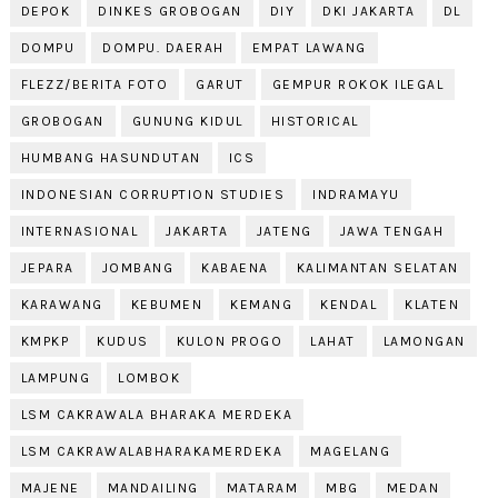
DEPOK
DINKES GROBOGAN
DIY
DKI JAKARTA
DL
DOMPU
DOMPU. DAERAH
EMPAT LAWANG
FLEZZ/BERITA FOTO
GARUT
GEMPUR ROKOK ILEGAL
GROBOGAN
GUNUNG KIDUL
HISTORICAL
HUMBANG HASUNDUTAN
ICS
INDONESIAN CORRUPTION STUDIES
INDRAMAYU
INTERNASIONAL
JAKARTA
JATENG
JAWA TENGAH
JEPARA
JOMBANG
KABAENA
KALIMANTAN SELATAN
KARAWANG
KEBUMEN
KEMANG
KENDAL
KLATEN
KMPKP
KUDUS
KULON PROGO
LAHAT
LAMONGAN
LAMPUNG
LOMBOK
LSM CAKRAWALA BHARAKA MERDEKA
LSM CAKRAWALABHARAKAMERDEKA
MAGELANG
MAJENE
MANDAILING
MATARAM
MBG
MEDAN