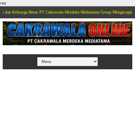
res
uarga Besar PT Cakrawala Merdeka Mediatama Group Mengucapkan Selamat Di