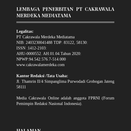
LEMBAGA PENERBITAN PT CAKRAWALA
MERDEKA MEDIATAMA
Legalitas:
PT Cakrawala Merdeka Mediatama
NIB: 2403230041488 TDP: 83122, 58130:
ISSN :1412-2103:
AHU-0000552. AH.01.04.Tahun 2020:
NPWP:94.542.576.7-514.000
www.cakrawalamerdeka.com
Kantor Redaksi /Tata Usaha:
Jl. Thamrin II/4 Simpanglima Purwodadi Grobogan Jateng
58111
Media Cakrawala Online adalah anggota FPRNI (Forum
Pemimpin Redaksi Nasional Indonesia).
HALAMAN