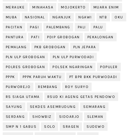
MERAUKE
MINAHASA
MOJOKERTO
MUARA ENIM
MUBA
NASIONAL
NGANJUK
NGAWI
NTB
OKU
PACITAN
PAGI
PALEMBANG
PALI
PALU
PANTURA
PATI
PDIP GROBOGAN
PEKALONGAN
PEMALANG
PKB GROBOGAN
PLN JEPARA
PLN ULP GROBOGAN
PLN ULP PURWODADI
POLRES GROBOGAN
POLSEK NGARINGAN
POPULER
PPPK
PPPK PARUH WAKTU
PT BPR BKK PURWODADI
PURWOREJO
REMBANG
ROY SURYO
RS SIAGA UTAMA
RSUD KI AGENG GETAS PENDOWO
SAYUNG
SEKDES ASEMRUDUNG
SEMARANG
SERDANG
SHOWBIZ
SIDOARJO
SLEMAN
SMP N 1 GABUS
SOLO
SRAGEN
SUDEWO