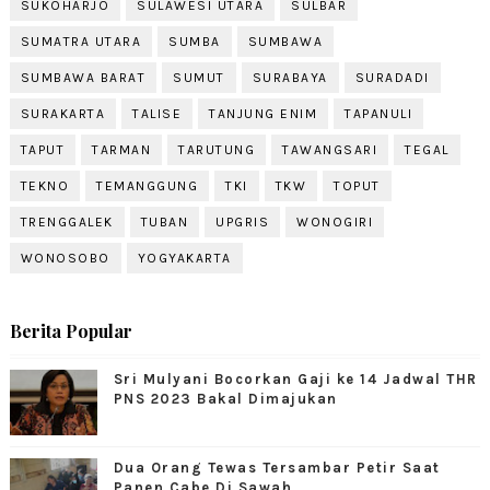
SUKOHARJO
SULAWESI UTARA
SULBAR
SUMATRA UTARA
SUMBA
SUMBAWA
SUMBAWA BARAT
SUMUT
SURABAYA
SURADADI
SURAKARTA
TALISE
TANJUNG ENIM
TAPANULI
TAPUT
TARMAN
TARUTUNG
TAWANGSARI
TEGAL
TEKNO
TEMANGGUNG
TKI
TKW
TOPUT
TRENGGALEK
TUBAN
UPGRIS
WONOGIRI
WONOSOBO
YOGYAKARTA
Berita Popular
Sri Mulyani Bocorkan Gaji ke 14 Jadwal THR
PNS 2023 Bakal Dimajukan
Dua Orang Tewas Tersambar Petir Saat
Panen Cabe Di Sawah