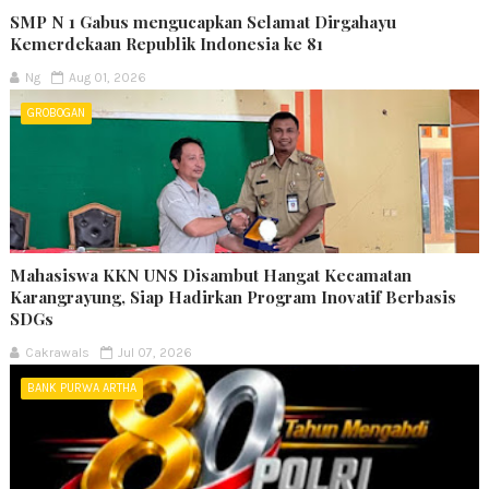
SMP N 1 Gabus mengucapkan Selamat Dirgahayu
Kemerdekaan Republik Indonesia ke 81
Ng
Aug 01, 2026
GROBOGAN
Mahasiswa KKN UNS Disambut Hangat Kecamatan
Karangrayung, Siap Hadirkan Program Inovatif Berbasis
SDGs
Cakrawals
Jul 07, 2026
BANK PURWA ARTHA