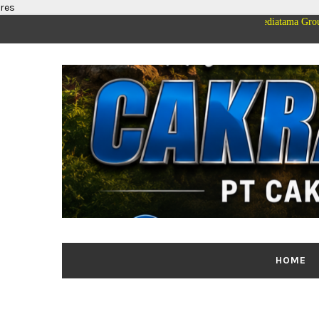
res
 dan Keluarga Besar PT Cakrawala Merdeka Mediatama Group Mengucapkan S
HOME