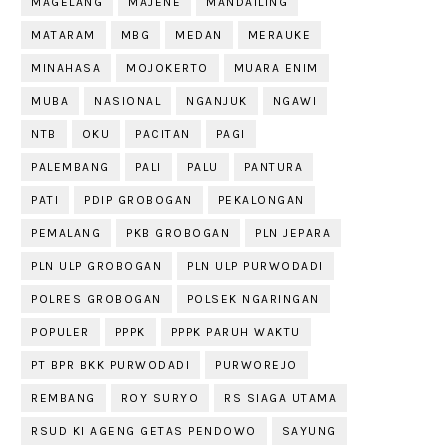
MAGELANG
MAJENE
MANDAILING
MATARAM
MBG
MEDAN
MERAUKE
MINAHASA
MOJOKERTO
MUARA ENIM
MUBA
NASIONAL
NGANJUK
NGAWI
NTB
OKU
PACITAN
PAGI
PALEMBANG
PALI
PALU
PANTURA
PATI
PDIP GROBOGAN
PEKALONGAN
PEMALANG
PKB GROBOGAN
PLN JEPARA
PLN ULP GROBOGAN
PLN ULP PURWODADI
POLRES GROBOGAN
POLSEK NGARINGAN
POPULER
PPPK
PPPK PARUH WAKTU
PT BPR BKK PURWODADI
PURWOREJO
REMBANG
ROY SURYO
RS SIAGA UTAMA
RSUD KI AGENG GETAS PENDOWO
SAYUNG