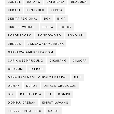
BANTUL
BATANG
BATU RAJA
BEACUKAI
BEKASI
BENGKULU
BERITA
BERITA REGIONAL
BGN
BIMA
BKK PURWODADI
BLORA
BOGOR
BOJONEGORO
BONDOWOSO
BOYOLALI
BREBES
CAKRAWALAMERDEKA
CAKRAWALAMERDEKA.COM
CARIK ASEMRUDUNG
CIKARANG
CILACAP
CITARUM
DAERAH
DANA BAGI HASIL CUKAI TEMBAKAU
DELI
DEMAK
DEPOK
DINKES GROBOGAN
DIY
DKI JAKARTA
DL
DOMPU
DOMPU. DAERAH
EMPAT LAWANG
FLEZZ/BERITA FOTO
GARUT