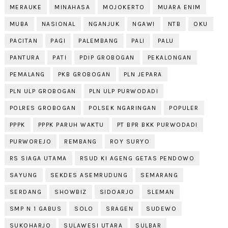
MERAUKE
MINAHASA
MOJOKERTO
MUARA ENIM
MUBA
NASIONAL
NGANJUK
NGAWI
NTB
OKU
PACITAN
PAGI
PALEMBANG
PALI
PALU
PANTURA
PATI
PDIP GROBOGAN
PEKALONGAN
PEMALANG
PKB GROBOGAN
PLN JEPARA
PLN ULP GROBOGAN
PLN ULP PURWODADI
POLRES GROBOGAN
POLSEK NGARINGAN
POPULER
PPPK
PPPK PARUH WAKTU
PT BPR BKK PURWODADI
PURWOREJO
REMBANG
ROY SURYO
RS SIAGA UTAMA
RSUD KI AGENG GETAS PENDOWO
SAYUNG
SEKDES ASEMRUDUNG
SEMARANG
SERDANG
SHOWBIZ
SIDOARJO
SLEMAN
SMP N 1 GABUS
SOLO
SRAGEN
SUDEWO
SUKOHARJO
SULAWESI UTARA
SULBAR