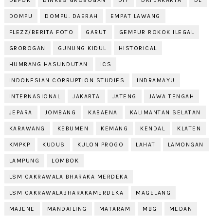
DEPOK
DINKES GROBOGAN
DIY
DKI JAKARTA
DL
DOMPU
DOMPU. DAERAH
EMPAT LAWANG
FLEZZ/BERITA FOTO
GARUT
GEMPUR ROKOK ILEGAL
GROBOGAN
GUNUNG KIDUL
HISTORICAL
HUMBANG HASUNDUTAN
ICS
INDONESIAN CORRUPTION STUDIES
INDRAMAYU
INTERNASIONAL
JAKARTA
JATENG
JAWA TENGAH
JEPARA
JOMBANG
KABAENA
KALIMANTAN SELATAN
KARAWANG
KEBUMEN
KEMANG
KENDAL
KLATEN
KMPKP
KUDUS
KULON PROGO
LAHAT
LAMONGAN
LAMPUNG
LOMBOK
LSM CAKRAWALA BHARAKA MERDEKA
LSM CAKRAWALABHARAKAMERDEKA
MAGELANG
MAJENE
MANDAILING
MATARAM
MBG
MEDAN