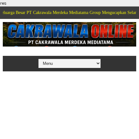
res
Besar PT Cakrawala Merdeka Mediatama Group Mengucapkan Selamat Dirgahay