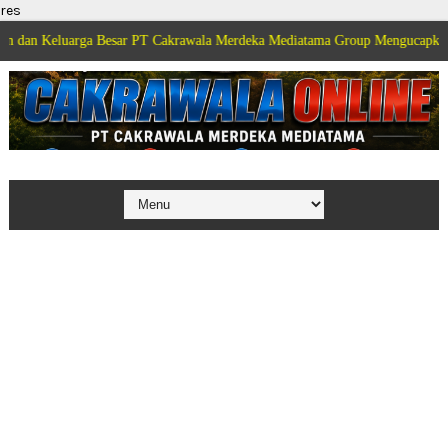
res
uarga Besar PT Cakrawala Merdeka Mediatama Group Mengucapkan Selamat Di