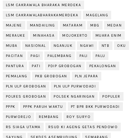
LSM CAKRAWALA BHARAKA MERDEKA
LSM CAKRAWALABHARAKAMERDEKA
MAGELANG
MAJENE
MANDAILING
MATARAM
MBG
MEDAN
MERAUKE
MINAHASA
MOJOKERTO
MUARA ENIM
MUBA
NASIONAL
NGANJUK
NGAWI
NTB
OKU
PACITAN
PAGI
PALEMBANG
PALI
PALU
PANTURA
PATI
PDIP GROBOGAN
PEKALONGAN
PEMALANG
PKB GROBOGAN
PLN JEPARA
PLN ULP GROBOGAN
PLN ULP PURWODADI
POLRES GROBOGAN
POLSEK NGARINGAN
POPULER
PPPK
PPPK PARUH WAKTU
PT BPR BKK PURWODADI
PURWOREJO
REMBANG
ROY SURYO
RS SIAGA UTAMA
RSUD KI AGENG GETAS PENDOWO
SAYUNG
SEKDES ASEMRUDUNG
SEMARANG