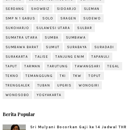
SERDANG
SHOWBIZ
SIDOARJO
SLEMAN
SMP N 1 GABUS
SOLO
SRAGEN
SUDEWO
SUKOHARJO
SULAWESI UTARA
SULBAR
SUMATRA UTARA
SUMBA
SUMBAWA
SUMBAWA BARAT
SUMUT
SURABAYA
SURADADI
SURAKARTA
TALISE
TANJUNG ENIM
TAPANULI
TAPUT
TARMAN
TARUTUNG
TAWANGSARI
TEGAL
TEKNO
TEMANGGUNG
TKI
TKW
TOPUT
TRENGGALEK
TUBAN
UPGRIS
WONOGIRI
WONOSOBO
YOGYAKARTA
Berita Popular
Sri Mulyani Bocorkan Gaji ke 14 Jadwal THR