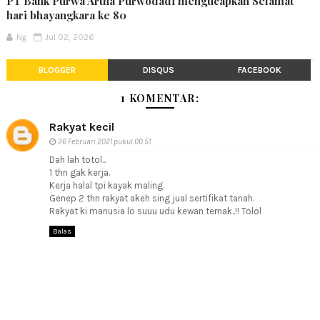
PT Bank Purwa Artha Purwodadi mengucapkan Selamat
hari bhayangkara ke 80
Ng
Jul 02, 2026
BLOGGER
DISQUS
FACEBOOK
1 KOMENTAR:
Rakyat kecil
26 Februari 2021 pukul 00.51
Dah lah totol...
1 thn gak kerja.
Kerja halal tpi kayak maling.
Genep 2 thn rakyat akeh sing jual sertifikat tanah.
Rakyat ki manusia lo suuu udu kewan ternak..!! Tolol
Balas