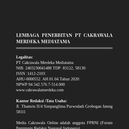
LEMBAGA PENERBITAN PT CAKRAWALA
MERDEKA MEDIATAMA
Legalitas:
PT Cakrawala Merdeka Mediatama
NIB: 2403230041488 TDP: 83122, 58130:
ISSN :1412-2103:
AHU-0000552. AH.01.04.Tahun 2020:
NPWP:94.542.576.7-514.000
www.cakrawalamerdeka.com
Kantor Redaksi /Tata Usaha:
Jl. Thamrin II/4 Simpanglima Purwodadi Grobogan Jateng
58111
Media Cakrawala Online adalah anggota FPRNI (Forum
Pemimpin Redaksi Nasional Indonesia).