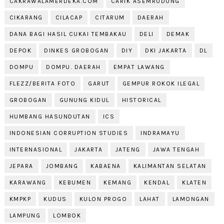
CAKRAWALAMERDEKA.COM
CARIK ASEMRUDUNG
CIKARANG
CILACAP
CITARUM
DAERAH
DANA BAGI HASIL CUKAI TEMBAKAU
DELI
DEMAK
DEPOK
DINKES GROBOGAN
DIY
DKI JAKARTA
DL
DOMPU
DOMPU. DAERAH
EMPAT LAWANG
FLEZZ/BERITA FOTO
GARUT
GEMPUR ROKOK ILEGAL
GROBOGAN
GUNUNG KIDUL
HISTORICAL
HUMBANG HASUNDUTAN
ICS
INDONESIAN CORRUPTION STUDIES
INDRAMAYU
INTERNASIONAL
JAKARTA
JATENG
JAWA TENGAH
JEPARA
JOMBANG
KABAENA
KALIMANTAN SELATAN
KARAWANG
KEBUMEN
KEMANG
KENDAL
KLATEN
KMPKP
KUDUS
KULON PROGO
LAHAT
LAMONGAN
LAMPUNG
LOMBOK