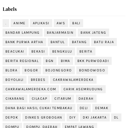
Labels
.
ANIME
APLIKASI
AWS
BALI
BANDAR LAMPUNG
BANJARMASIN
BANK JATENG
BANK PURWA ARTHA
BANTUL
BATANG
BATU RAJA
BEACUKAI
BEKASI
BENGKULU
BERITA
BERITA REGIONAL
BGN
BIMA
BKK PURWODADI
BLORA
BOGOR
BOJONEGORO
BONDOWOSO
BOYOLALI
BREBES
CAKRAWALAMERDEKA
CAKRAWALAMERDEKA.COM
CARIK ASEMRUDUNG
CIKARANG
CILACAP
CITARUM
DAERAH
DANA BAGI HASIL CUKAI TEMBAKAU
DELI
DEMAK
DEPOK
DINKES GROBOGAN
DIY
DKI JAKARTA
DL
DOMPU
DOMPU. DAERAH
EMPAT LAWANG