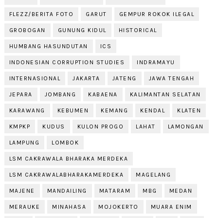
FLEZZ/BERITA FOTO
GARUT
GEMPUR ROKOK ILEGAL
GROBOGAN
GUNUNG KIDUL
HISTORICAL
HUMBANG HASUNDUTAN
ICS
INDONESIAN CORRUPTION STUDIES
INDRAMAYU
INTERNASIONAL
JAKARTA
JATENG
JAWA TENGAH
JEPARA
JOMBANG
KABAENA
KALIMANTAN SELATAN
KARAWANG
KEBUMEN
KEMANG
KENDAL
KLATEN
KMPKP
KUDUS
KULON PROGO
LAHAT
LAMONGAN
LAMPUNG
LOMBOK
LSM CAKRAWALA BHARAKA MERDEKA
LSM CAKRAWALABHARAKAMERDEKA
MAGELANG
MAJENE
MANDAILING
MATARAM
MBG
MEDAN
MERAUKE
MINAHASA
MOJOKERTO
MUARA ENIM