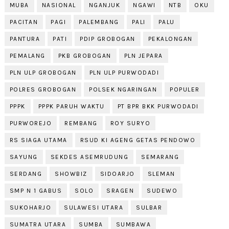
MUBA
NASIONAL
NGANJUK
NGAWI
NTB
OKU
PACITAN
PAGI
PALEMBANG
PALI
PALU
PANTURA
PATI
PDIP GROBOGAN
PEKALONGAN
PEMALANG
PKB GROBOGAN
PLN JEPARA
PLN ULP GROBOGAN
PLN ULP PURWODADI
POLRES GROBOGAN
POLSEK NGARINGAN
POPULER
PPPK
PPPK PARUH WAKTU
PT BPR BKK PURWODADI
PURWOREJO
REMBANG
ROY SURYO
RS SIAGA UTAMA
RSUD KI AGENG GETAS PENDOWO
SAYUNG
SEKDES ASEMRUDUNG
SEMARANG
SERDANG
SHOWBIZ
SIDOARJO
SLEMAN
SMP N 1 GABUS
SOLO
SRAGEN
SUDEWO
SUKOHARJO
SULAWESI UTARA
SULBAR
SUMATRA UTARA
SUMBA
SUMBAWA