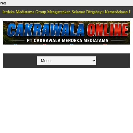
res
ediatama Group Mengucapkan Selamat Dirgahayu Kemerdekaan Republik Indon