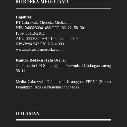
MERDEKA MEDIATAMA
Legalitas:
PT Cakrawala Merdeka Mediatama
NIB: 2403230041488 TDP: 83122, 58130:
ISSN :1412-2103:
AHU-0000552. AH.01.04.Tahun 2020:
NPWP:94.542.576.7-514.000
www.cakrawalamerdeka.com
Kantor Redaksi /Tata Usaha:
Jl. Thamrin II/4 Simpanglima Purwodadi Grobogan Jateng
58111
Media Cakrawala Online adalah anggota FPRNI (Forum
Pemimpin Redaksi Nasional Indonesia).
HALAMAN