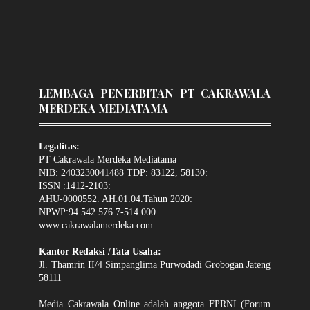
LEMBAGA PENERBITAN PT CAKRAWALA
MERDEKA MEDIATAMA
Legalitas:
PT Cakrawala Merdeka Mediatama
NIB: 2403230041488 TDP: 83122, 58130:
ISSN :1412-2103:
AHU-0000552. AH.01.04.Tahun 2020:
NPWP:94.542.576.7-514.000
www.cakrawalamerdeka.com
Kantor Redaksi /Tata Usaha:
Jl. Thamrin II/4 Simpanglima Purwodadi Grobogan Jateng
58111
Media Cakrawala Online adalah anggota FPRNI (Forum