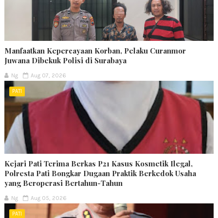
Manfaatkan Kepercayaan Korban, Pelaku Curanmor
Juwana Dibekuk Polisi di Surabaya
Ng
Aug 07, 2026
PATI
Kejari Pati Terima Berkas P21 Kasus Kosmetik Ilegal,
Polresta Pati Bongkar Dugaan Praktik Berkedok Usaha
yang Beroperasi Bertahun-Tahun
Ng
Aug 05, 2026
PATI