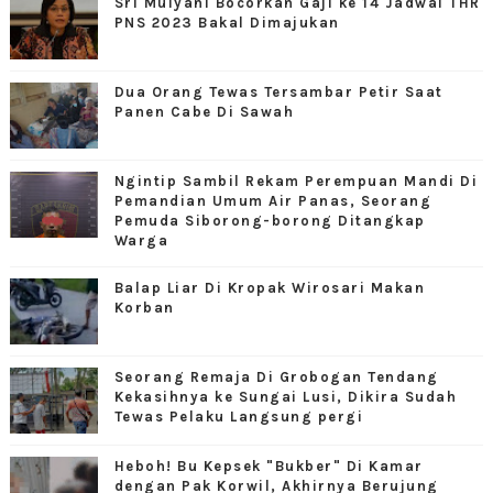
Sri Mulyani Bocorkan Gaji ke 14 Jadwal THR
PNS 2023 Bakal Dimajukan
Dua Orang Tewas Tersambar Petir Saat
Panen Cabe Di Sawah
Ngintip Sambil Rekam Perempuan Mandi Di
Pemandian Umum Air Panas, Seorang
Pemuda Siborong-borong Ditangkap
Warga
Balap Liar Di Kropak Wirosari Makan
Korban
Seorang Remaja Di Grobogan Tendang
Kekasihnya ke Sungai Lusi, Dikira Sudah
Tewas Pelaku Langsung pergi
Heboh! Bu Kepsek "Bukber" Di Kamar
dengan Pak Korwil, Akhirnya Berujung