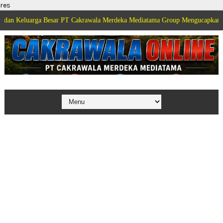
res
rga Besar PT Cakrawala Merdeka Mediatama Group Mengucapkan Selamat Dirg