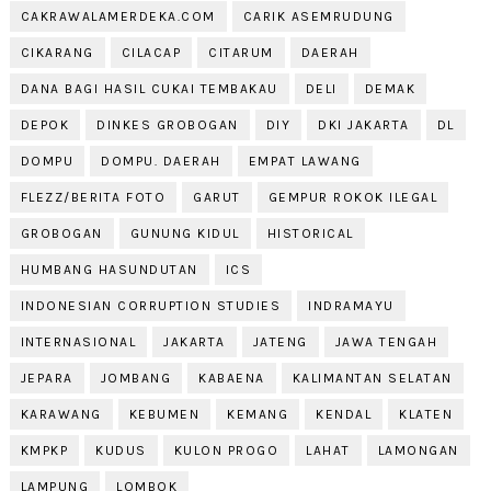
CAKRAWALAMERDEKA.COM
CARIK ASEMRUDUNG
CIKARANG
CILACAP
CITARUM
DAERAH
DANA BAGI HASIL CUKAI TEMBAKAU
DELI
DEMAK
DEPOK
DINKES GROBOGAN
DIY
DKI JAKARTA
DL
DOMPU
DOMPU. DAERAH
EMPAT LAWANG
FLEZZ/BERITA FOTO
GARUT
GEMPUR ROKOK ILEGAL
GROBOGAN
GUNUNG KIDUL
HISTORICAL
HUMBANG HASUNDUTAN
ICS
INDONESIAN CORRUPTION STUDIES
INDRAMAYU
INTERNASIONAL
JAKARTA
JATENG
JAWA TENGAH
JEPARA
JOMBANG
KABAENA
KALIMANTAN SELATAN
KARAWANG
KEBUMEN
KEMANG
KENDAL
KLATEN
KMPKP
KUDUS
KULON PROGO
LAHAT
LAMONGAN
LAMPUNG
LOMBOK