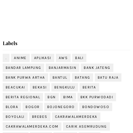
Labels
.
ANIME
APLIKASI
AWS
BALI
BANDAR LAMPUNG
BANJARMASIN
BANK JATENG
BANK PURWA ARTHA
BANTUL
BATANG
BATU RAJA
BEACUKAI
BEKASI
BENGKULU
BERITA
BERITA REGIONAL
BGN
BIMA
BKK PURWODADI
BLORA
BOGOR
BOJONEGORO
BONDOWOSO
BOYOLALI
BREBES
CAKRAWALAMERDEKA
CAKRAWALAMERDEKA.COM
CARIK ASEMRUDUNG