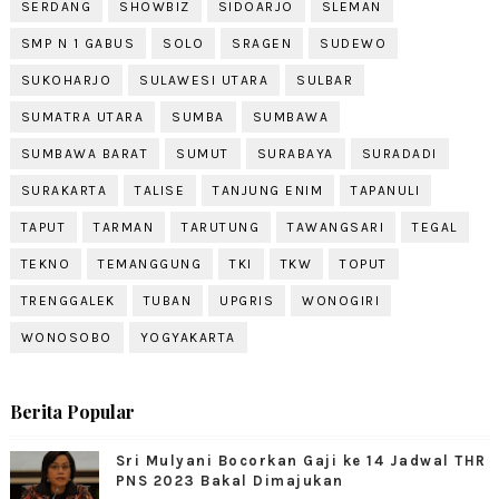
SERDANG
SHOWBIZ
SIDOARJO
SLEMAN
SMP N 1 GABUS
SOLO
SRAGEN
SUDEWO
SUKOHARJO
SULAWESI UTARA
SULBAR
SUMATRA UTARA
SUMBA
SUMBAWA
SUMBAWA BARAT
SUMUT
SURABAYA
SURADADI
SURAKARTA
TALISE
TANJUNG ENIM
TAPANULI
TAPUT
TARMAN
TARUTUNG
TAWANGSARI
TEGAL
TEKNO
TEMANGGUNG
TKI
TKW
TOPUT
TRENGGALEK
TUBAN
UPGRIS
WONOGIRI
WONOSOBO
YOGYAKARTA
Berita Popular
Sri Mulyani Bocorkan Gaji ke 14 Jadwal THR
PNS 2023 Bakal Dimajukan