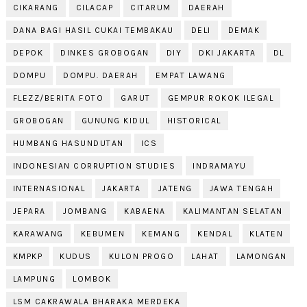
CIKARANG
CILACAP
CITARUM
DAERAH
DANA BAGI HASIL CUKAI TEMBAKAU
DELI
DEMAK
DEPOK
DINKES GROBOGAN
DIY
DKI JAKARTA
DL
DOMPU
DOMPU. DAERAH
EMPAT LAWANG
FLEZZ/BERITA FOTO
GARUT
GEMPUR ROKOK ILEGAL
GROBOGAN
GUNUNG KIDUL
HISTORICAL
HUMBANG HASUNDUTAN
ICS
INDONESIAN CORRUPTION STUDIES
INDRAMAYU
INTERNASIONAL
JAKARTA
JATENG
JAWA TENGAH
JEPARA
JOMBANG
KABAENA
KALIMANTAN SELATAN
KARAWANG
KEBUMEN
KEMANG
KENDAL
KLATEN
KMPKP
KUDUS
KULON PROGO
LAHAT
LAMONGAN
LAMPUNG
LOMBOK
LSM CAKRAWALA BHARAKA MERDEKA